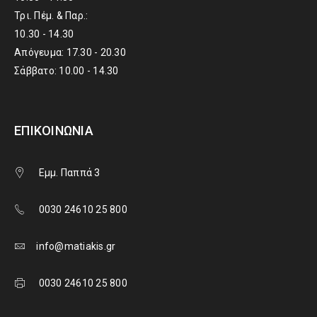
Τρι. Πέμ. & Παρ.:
10.30 - 14.30
Απόγευμα: 17.30 - 20.30
Σάββατο: 10.00 - 14.30
ΕΠΙΚΟΙΝΩΝΊΑ
Εμμ. Παππά 3
0030 24610 25 800
info@matiakis.gr
0030 24610 25 800