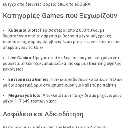
έλεγχο από διεθνείς φορείς όπως το eCOGRA.
Κατηγορίες Games που Ξεχωρίζουν
Κλασικοί Slots:
Περισσότεροι από 2.000 τίτλοι με
θεματολογία από την αρχαία μυθολογία μέχρι σύγχρονες
περιπέτειες, συμπεριλαμβανομένων progressive τζάκποτ που
υπερβαίνουν τα €5 εκ.
Live Casino:
Πραγματικοί ντίλερ σε πραγματικό χρόνο για
ρουλέτα, μπλάκτζακ, μπακαρά και πόκερ με streaming υψηλής
ευκρίνειας
Επιτραπέζια Games:
Ποικιλία εκδόσεων κλασικών τίτλων
με διαφορετικά όρια στοιχηματισμού για κάθε τύπο παίκτη
Megaways Slots:
Αποκλειστικοί παιχνίδια με μηχανισμούς
μέχρι 117.649 τρόπων νίκης
Ασφάλεια και Αδειοδότηση
Λειτουργούμε με άδεια από την Malta Gaming Authority