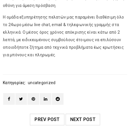
οθόνη για άμεση πρόσβαση.
Η ομάδα εξυπηρέτησης πελατών μας παραμένει διαθέσιμη όλο
το 24ωρο μέσω live chat, email & τηλεφωνικής γραμμής στα
ελληνικά. Ο μέσος όρος χρόνος απόκρισης είναι κάτω από 2
λεπτά, με ειδικευμένους συμβούλους έτοιμους να επιλύσουν
οποιοδήποτε ζήτημα από τεχνικά προβλήματα έως ερωτήσεις
για μπόνους και πληρωμές.
Κατηγορίες:
uncategorized
PREV POST
NEXT POST