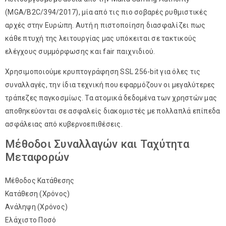
(MGA/B2C/394/2017), μία από τις πιο σοβαρές ρυθμιστικές
αρχές στην Ευρώπη. Αυτή η πιστοποίηση διασφαλίζει πως
κάθε πτυχή της λειτουργίας μας υπόκειται σε τακτικούς
ελέγχους συμμόρφωσης και fair παιχνιδιού.
Χρησιμοποιούμε κρυπτογράφηση SSL 256-bit για όλες τις
συναλλαγές, την ίδια τεχνική που εφαρμόζουν οι μεγαλύτερες
τράπεζες παγκοσμίως. Τα ατομικά δεδομένα των χρηστών μας
αποθηκεύονται σε ασφαλείς διακομιστές με πολλαπλά επίπεδα
ασφάλειας από κυβερνοεπιθέσεις.
Μέθοδοι Συναλλαγών και Ταχύτητα
Μεταφορών
Μέθοδος Κατάθεσης
Κατάθεση (Χρόνος)
Ανάληψη (Χρόνος)
Ελάχιστο Ποσό