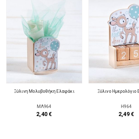
Ξύλινη Μολυβοθήκη Ελαφάκι
Ξύλινο Ημερολόγιο
ΜΛ964
Η964
2,40
€
2,49
€