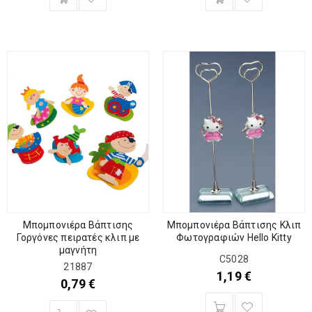
Μπομπονιέρα Βάπτισης
Μπομπονιέρα Βάπτισης Κλιπ
Γοργόνες πειρατές κλιπ με
Φωτογραφιών Hello Kitty
μαγνήτη
C5028
21887
1,19
€
0,79
€