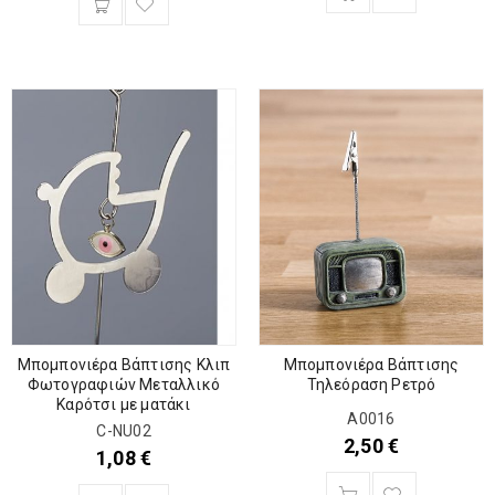
Μπομπονιέρα Βάπτισης
Μπομπονιέρα Βάπτισης Κλιπ
Τηλεόραση Ρετρό
Φωτογραφιών Μεταλλικό
Καρότσι με ματάκι
A0016
C-NU02
2,50
€
1,08
€