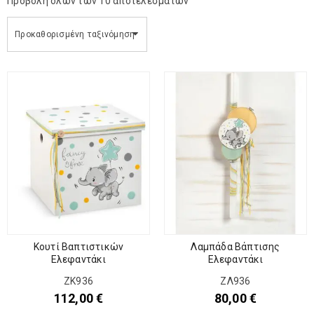
Προβολή όλων των 10 αποτελεσμάτων
Προκαθορισμένη ταξινόμηση
Κουτί Βαπτιστικών
Λαμπάδα Βάπτισης
Ελεφαντάκι
Ελεφαντάκι
ΖΚ936
ΖΛ936
112,00
€
80,00
€