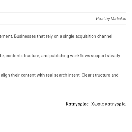
Post by
Matiakis
ement. Businesses that rely on a single acquisition channel
e, content structure, and publishing workflows support steady
ign their content with real search intent. Clear structure and
Κατηγορίες:
Χωρίς κατηγορία