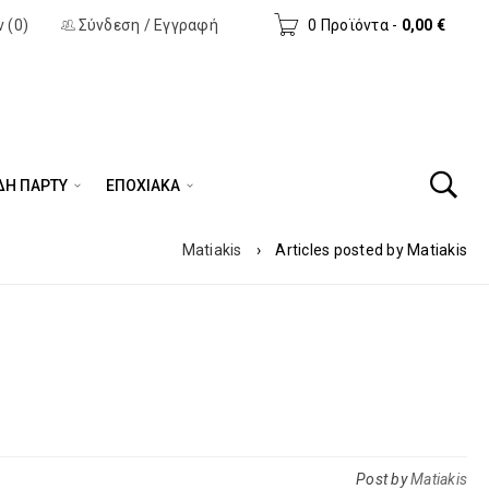
 (0)
Σύνδεση
/
Εγγραφή
0 Προϊόντα
-
0,00
€
ΔΗ ΠΆΡΤΥ
ΕΠΟΧΙΑΚΑ
Matiakis
›
Articles posted by Matiakis
Post by
Matiakis