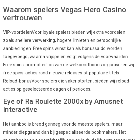
Waarom spelers Vegas Hero Casino
vertrouwen
VIP-voordelenVoor loyale spelers bieden wij extra voordelen
zoals snellere verwerking, hogere limieten en persoonlijke
aanbiedingen. Free spins winst kan als bonussaldo worden
toegevoegd, waarna vrijspelen volgt volgens de voorwaarden.
Free spins-promotiesLos van de welkomstbonus organiseren wij
free spins-acties rond nieuwe releases of populaire titels.
Reload-bonusVoor spelers die vaker storten, bieden wij reload-
acties op geselecteerde dagen of periodes.
Eye of Ra Roulette 2000x by Amusnet
Interactive
Het aanbod is breed genoeg voor de meeste spelers, maar
minder diepgaand dan bij gespecialiseerde bookmakers. Het