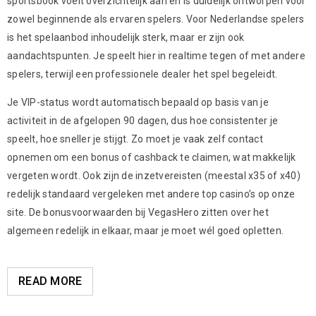
sportsbook voelt overzichtelijk aan en is duidelijk ontworpen voor
zowel beginnende als ervaren spelers. Voor Nederlandse spelers
is het spelaanbod inhoudelijk sterk, maar er zijn ook
aandachtspunten. Je speelt hier in realtime tegen of met andere
spelers, terwijl een professionele dealer het spel begeleidt.
Je VIP-status wordt automatisch bepaald op basis van je
activiteit in de afgelopen 90 dagen, dus hoe consistenter je
speelt, hoe sneller je stijgt. Zo moet je vaak zelf contact
opnemen om een bonus of cashback te claimen, wat makkelijk
vergeten wordt. Ook zijn de inzetvereisten (meestal x35 of x40)
redelijk standaard vergeleken met andere top casino’s op onze
site. De bonusvoorwaarden bij VegasHero zitten over het
algemeen redelijk in elkaar, maar je moet wél goed opletten.
READ MORE