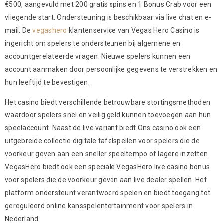
€500, aangevuld met 200 gratis spins en 1 Bonus Crab voor een
vliegende start. Ondersteuning is beschikbaar via live chat en e-
mail. De
vegashero
klantenservice van Vegas Hero Casino is
ingericht om spelers te ondersteunen bij algemene en
accountgerelateerde vragen. Nieuwe spelers kunnen een
account aanmaken door persoonlijke gegevens te verstrekken en
hun leeftijd te bevestigen.
Het casino biedt verschillende betrouwbare stortingsmethoden
waardoor spelers snel en veilig geld kunnen toevoegen aan hun
speelaccount. Naast de live variant biedt Ons casino ook een
uitgebreide collectie digitale tafelspellen voor spelers die de
voorkeur geven aan een sneller speeltempo of lagere inzetten.
VegasHero biedt ook een speciale VegasHero live casino bonus
voor spelers die de voorkeur geven aan live dealer spellen. Het
platform ondersteunt verantwoord spelen en biedt toegang tot
gereguleerd online kansspelentertainment voor spelers in
Nederland.