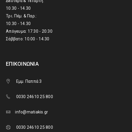
Δευτέρα & Τετάρτη:
10.30 - 14.30
Τρι. Πέμ. & Παρ.:
10.30 - 14.30
Απόγευμα: 17.30 - 20.30
Σάββατο: 10.00 - 14.30
ΕΠΙΚΟΙΝΩΝΊΑ
Εμμ. Παππά 3
0030 24610 25 800
info@matiakis.gr
0030 24610 25 800