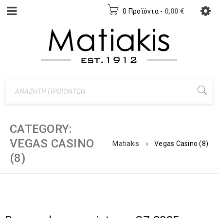
0 Προϊόντα
-
0,00
€
CATEGORY:
VEGAS CASINO
Matiakis
›
Vegas Casino (8)
(8)