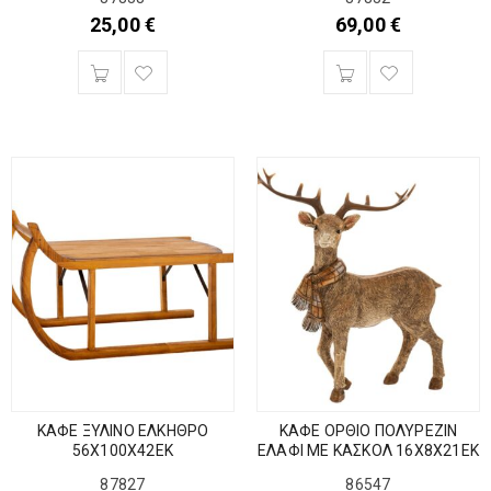
25,00
€
69,00
€
ΚΑΦΕ ΞΥΛΙΝΟ ΕΛΚΗΘΡΟ
ΚΑΦΕ ΟΡΘΙΟ ΠΟΛΥΡΕΖΙΝ
56Χ100Χ42ΕΚ
ΕΛΑΦΙ ΜΕ ΚΑΣΚΟΛ 16Χ8Χ21ΕΚ
87827
86547