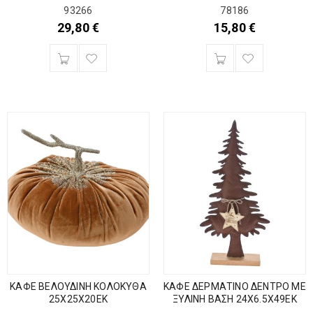
93266
78186
29,80
€
15,80
€
ΚΑΦΕ ΒΕΛΟΥΔΙΝΗ ΚΟΛΟΚΥΘΑ
ΚΑΦΕ ΔΕΡΜΑΤΙΝΟ ΔΕΝΤΡΟ ΜΕ
25Χ25Χ20ΕΚ
ΞΥΛΙΝΗ ΒΑΣΗ 24Χ6.5Χ49ΕΚ