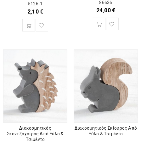
86636
5126-1
24,00
€
2,10
€
Διακοσμητικός
Διακοσμητικός Σκίουρος Από
Σκαντζόχοιρος Από Ξύλο &
Ξύλο & Τσιμέντο
Τσιμέντο