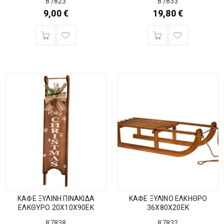
87823
87833
9,00
€
19,80
€
ΚΑΦΕ ΞΥΛΙΝΗ ΠΙΝΑΚΙΔΑ
ΚΑΦΕ ΞΥΛΙΝΟ ΕΛΚΗΘΡΟ
ΕΛΚΘΥΡΟ 20Χ10Χ90ΕΚ
36Χ80Χ20ΕΚ
87838
87832