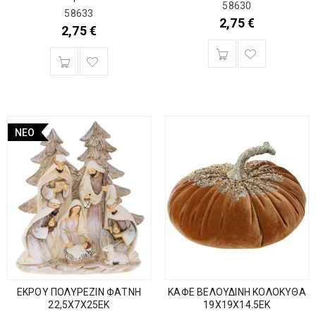
58630
58633
2,75
€
2,75
€
ΝΈΟ
ΕΚΡΟΥ ΠΟΛΥΡΕΖΙΝ ΦΑΤΝΗ
ΚΑΦΕ ΒΕΛΟΥΔΙΝΗ ΚΟΛΟΚΥΘΑ
22,5Χ7Χ25ΕΚ
19Χ19Χ14.5ΕΚ