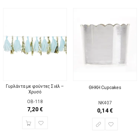
Γυρλάντα με φούντες Σιέλ –
ΘΗΚΗ Cupcakes
Χρυσό
OB-118
ΝΚ407
7,20
€
0,14
€