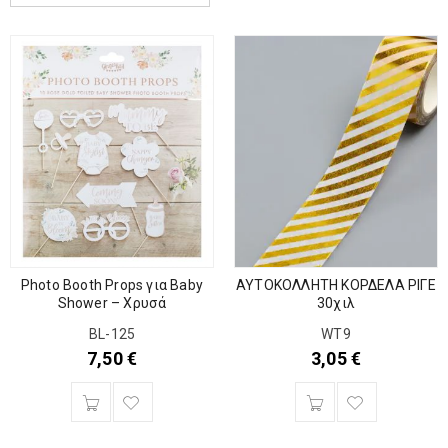
Photo Booth Props για Baby
ΑΥΤΟΚΟΛΛΗΤΗ ΚΟΡΔΕΛΑ ΡΙΓΕ
Shower – Χρυσά
30χιλ
BL-125
WT9
7,50
€
3,05
€