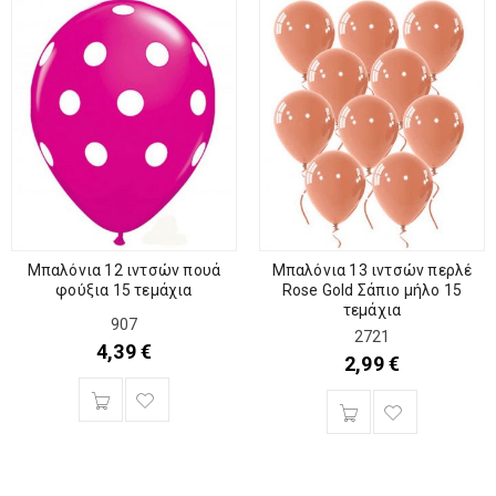
Μπαλόνια 12 ιντσών πουά
Μπαλόνια 13 ιντσών περλέ
φούξια 15 τεμάχια
Rose Gold Σάπιο μήλο 15
τεμάχια
907
2721
4,39
€
2,99
€