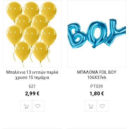
Μπαλόνια 13 ιντσών περλέ
ΜΠΑΛΟΝΙΑ FOIL BOY
χρυσό 15 τεμάχια
106X37ek
621
ΡΤ039
2,99
€
1,80
€