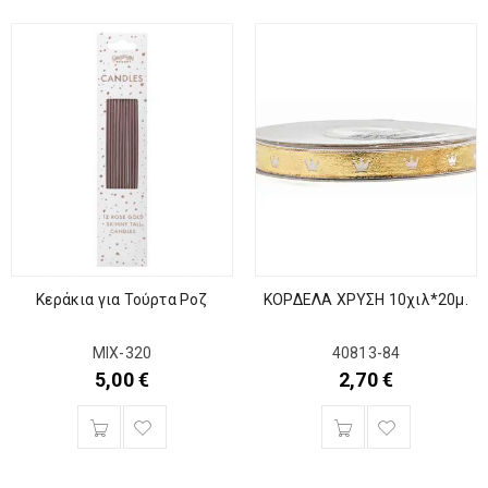
Κεράκια για Τούρτα Ροζ
ΚΟΡΔΕΛΑ ΧΡΥΣΗ 10χιλ*20μ.
MIX-320
40813-84
5,00
€
2,70
€