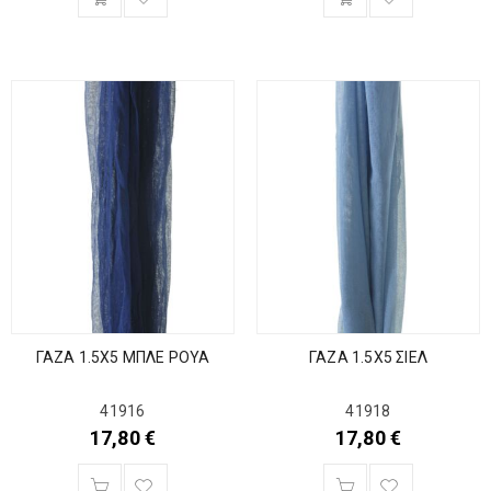
ΓΑΖΑ 1.5Χ5 ΜΠΛΕ ΡΟΥΑ
ΓΑΖΑ 1.5Χ5 ΣΙΕΛ
41916
41918
17,80
€
17,80
€