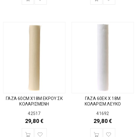
ΓΑΖΑ 60CM Χ18Μ ΕΚΡΟΥ ΣΚ
ΓΑΖΑ 60ΕΚ Χ 18Μ
ΚΟΛΑΡΙΣΜΕΝΗ
ΚΟΛΑΡΙΣΜ.ΛΕΥΚΟ
42517
41692
29,80
€
29,80
€