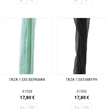
ΓΑΖΑ 1.5Χ5 ΒΕΡΑΜΑΝ
ΓΑΖΑ 1.5Χ5 ΜΑΥΡΗ
41928
41900
17,80
€
17,80
€