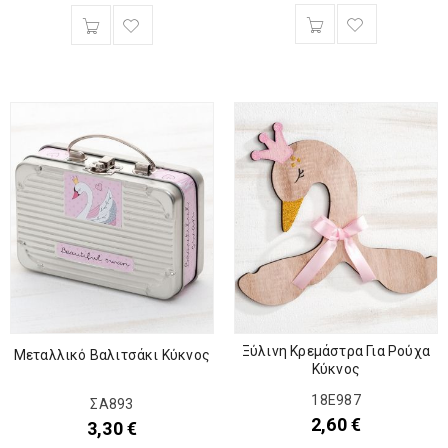
Ξύλινη Κρεμάστρα Για Ρούχα
Μεταλλικό Βαλιτσάκι Κύκνος
Κύκνος
18Ε987
ΣΑ893
2,60
€
3,30
€