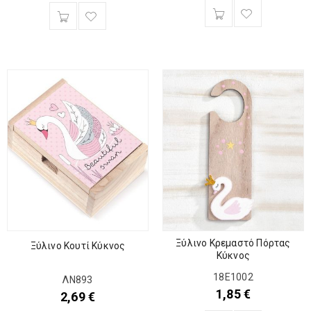
Ξύλινο Κρεμαστό Πόρτας
Ξύλινο Κουτί Κύκνος
Κύκνος
18Ε1002
ΛΝ893
1,85
€
2,69
€