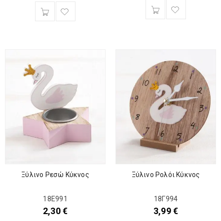
Ξύλινο Ρεσώ Κύκνος
Ξύλινο Ρολόι Κύκνος
18Ε991
18Γ994
2,30
€
3,99
€