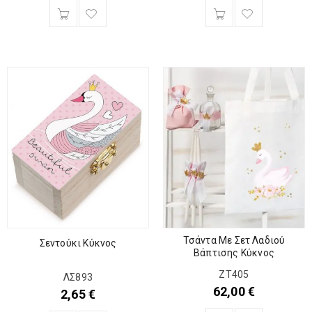
Τσάντα Με Σετ Λαδιού
Σεντούκι Κύκνος
Βάπτισης Κύκνος
ΖΤ405
ΛΣ893
62,00
€
2,65
€