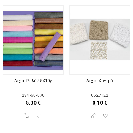
Δίχτυ Χοντρό
Δίχτυ Ρολό 55Χ10y
0527122
284-60-070
0,10
€
5,00
€