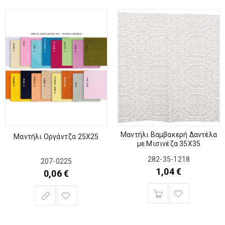
Μαντήλι Βαμβακερή Δαντέλα
Μαντήλι Οργάντζα 25Χ25
με Μισινέζα 35Χ35
282-35-1218
207-0225
1,04
€
0,06
€