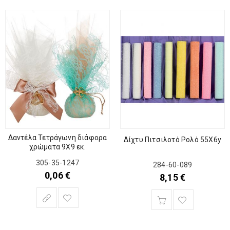
Δαντέλα Τετράγωνη διάφορα
Δίχτυ Πιτσιλοτό Ρολό 55Χ6y
χρώματα 9Χ9 εκ.
305-35-1247
284-60-089
0,06
€
8,15
€