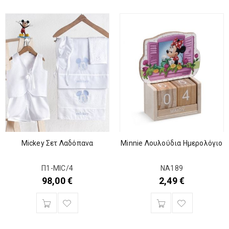
Mickey Σετ Λαδόπανα
Minnie Λουλούδια Ημερολόγιο
Π1-ΜΙC/4
ΝΑ189
98,00
€
2,49
€