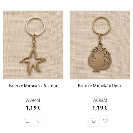
Bronze Μπρελόκ Αστέρι
Bronze Μπρελόκ Ρόδι
Α694Μ
Α692Μ
1,19
€
1,19
€