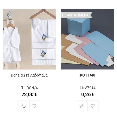
ΕΞΑΝΤΛΗΜΈΝΟ
Donald Σετ Λαδόπανα
KOYTAKI
Π1-DON/4
HNV7914
72,00
€
0,26
€