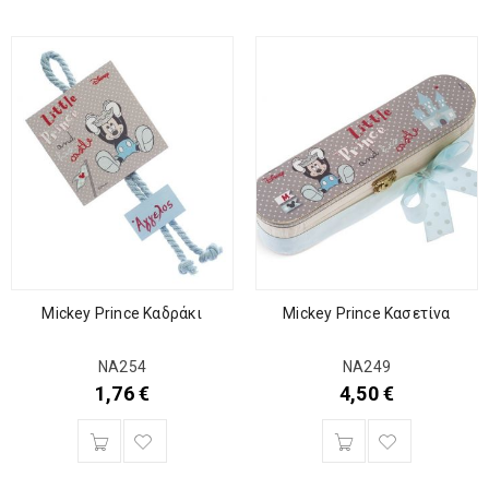
Mickey Prince Καδράκι
Mickey Prince Κασετίνα
ΝΑ254
ΝΑ249
1,76
€
4,50
€