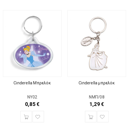
Cinderella μπρελόκ
Cinderella Μπρελόκ
ΝΜΠ/08
ΝΥ02
1,29
€
0,85
€