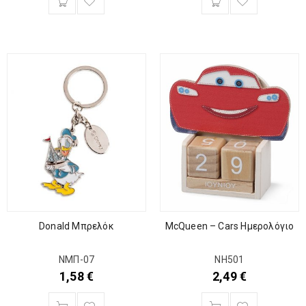
McQueen – Cars Ημερολόγιο
Donald Μπρελόκ
ΝΗ501
ΝΜΠ-07
2,49
€
1,58
€