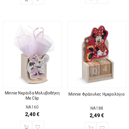
Minnie Νεράιδα Μολυβοθήκη
Minnie Φράουλες Ημερολόγιο
Με Clip
ΝΑ160
ΝΑ188
2,40
€
2,49
€