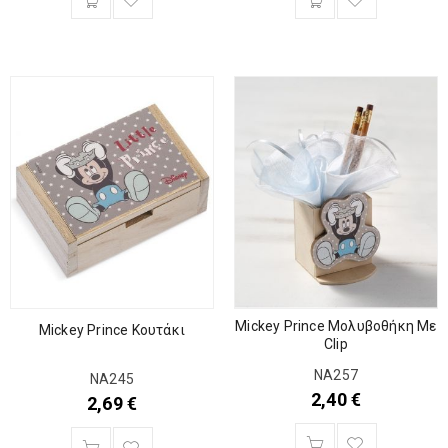
Mickey Prince Μολυβοθήκη Με
Mickey Prince Κουτάκι
Clip
ΝΑ257
ΝΑ245
2,40
€
2,69
€