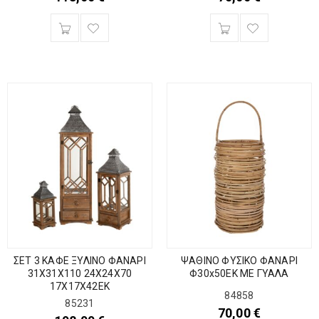
ΣΕΤ 3 ΚΑΦΕ ΞΥΛΙΝΟ ΦΑΝΑΡΙ
ΨΑΘΙΝΟ ΦΥΣΙΚΟ ΦΑΝΑΡΙ
31Χ31Χ110 24Χ24Χ70
Φ30x50EK ΜΕ ΓΥΑΛΑ
17Χ17Χ42ΕΚ
84858
85231
70,00
€