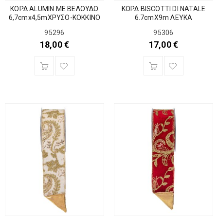
ΚΟΡΔ ALUMIN ΜΕ ΒΕΛΟΥΔΟ
ΚΟΡΔ BISCOTTI DI NATALE
6,7cmx4,5mΧΡΥΣΟ-ΚΟΚΚΙΝΟ
6.7cmX9m ΛΕΥΚΑ
95296
95306
18,00
€
17,00
€