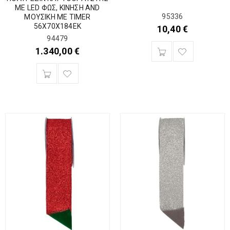
ΜΕ LED ΦΩΣ, ΚΙΝΗΣΗ AND
95336
ΜΟΥΣΙΚΗ ΜΕ TIMER
56Χ70Χ184ΕΚ
10,40
€
94479
1.340,00
€