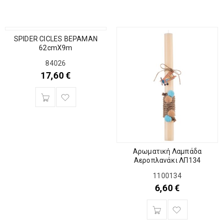
SPIDER CICLES ΒΕΡΑΜΑΝ
62cmX9m
84026
17,60
€
Αρωματική Λαμπάδα
Αεροπλανάκι ΛΠ134
1100134
6,60
€