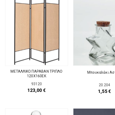
ΜΕΤΑΛΛΙΚΟ ΠΑΡΑΒΑΝ ΤΡΙΠΛΟ
Μπουκαλάκι Ασ
120Χ160ΕΚ
93120
20.204
123,00
€
1,55
€