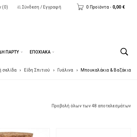
 (0)
Σύνδεση
/
Εγγραφή
0 Προϊόντα
-
0,00
€
ΔΗ ΠΆΡΤΥ
ΕΠΟΧΙΑΚΑ
ή σελίδα
›
Είδη Σπιτιού
›
Γυάλινα
›
Μπουκαλάκια & Βαζάκια
Προβολή όλων των 48 αποτελεσμάτων