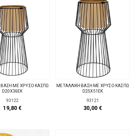
 ΒΑΣΗ ΜΕ ΧΡΥΣΟ ΚΑΣΠΩ
ΜΕΤΑΛΛΙΚΗ ΒΑΣΗ ΜΕ ΧΡΥΣΟ ΚΑΣΠΩ
D20X36EK
D25X51EK
93122
93121
19,80
€
30,00
€