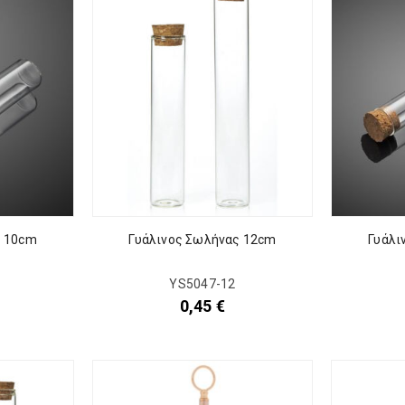
ς 10cm
Γυάλινος Σωλήνας 12cm
Γυάλι
YS5047-12
0,45
€