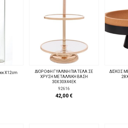
ΔΙΟΡΟΦΗ ΓΥΑΛΙΝΗ ΠΙΑΤΕΛΑ ΣΕ
ΔΙΣΚΟΣ Μ
3εκΧ12cm
ΧΡΥΣΗ ΜΕΤΑΛΛΙΚΗ ΒΑΣΗ
28
30Χ30Χ44ΕΚ
92616
42,00
€