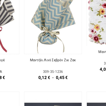
Μαντ
ιγέ
Μαντήλι Λινό Σεβρόν Ζικ Ζακ
3
4,
-Α
309-35-1236
18
€
0,12
€
0,45
€
–