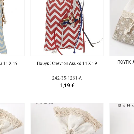
ΠΟΥΓΚΙ 
ύ 11 Χ 19
Πουγκί Chevron Λευκό 11 Χ 19
1
242-35-1261-Λ
1,19
€