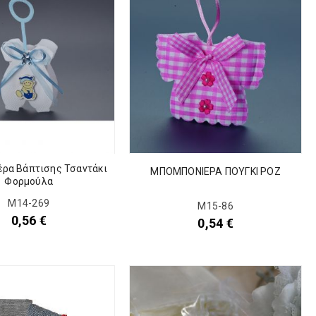
ρα Βάπτισης Τσαντάκι
ΜΠΟΜΠΟΝΙΕΡΑ ΠΟΥΓΚΙ ΡΟΖ
Φορμούλα
M14-269
Μ15-86
0,56
€
0,54
€