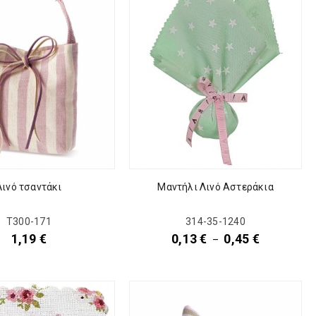
Λινό τσαντάκι
Μαντήλι Λινό Αστεράκια
Τ300-171
314-35-1240
1,19
€
0,13
€
0,45
€
–