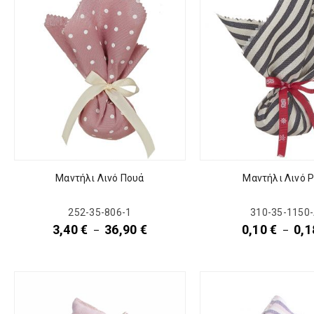
Μαντήλι Λινό Πουά
Μαντήλι Λινό Ρ
252-35-806-1
310-35-1150
3,40
€
36,90
€
0,10
€
0,
–
–