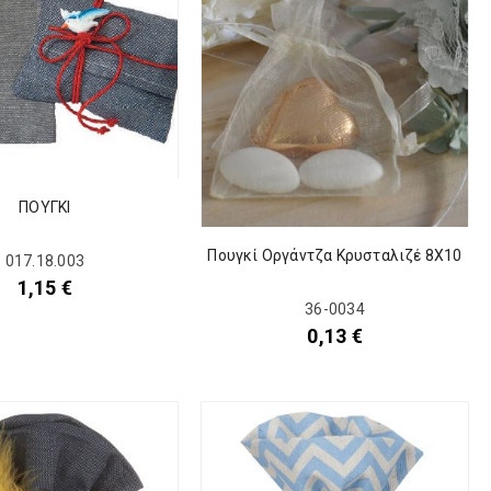
ΠΟΥΓΚΙ
Πουγκί Οργάντζα Κρυσταλιζέ 8Χ10
017.18.003
1,15
€
36-0034
0,13
€