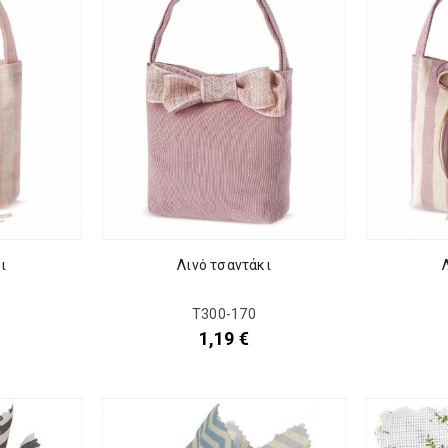
ι
Λινό τσαντάκι
Τ300-170
1,19
€