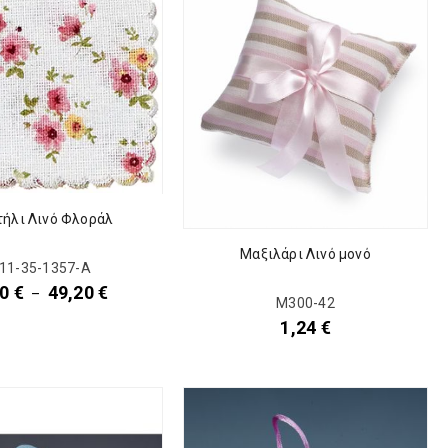
ήλι Λινό Φλοράλ
Μαξιλάρι Λινό μονό
11-35-1357-Α
00
€
49,20
€
–
Μ300-42
1,24
€