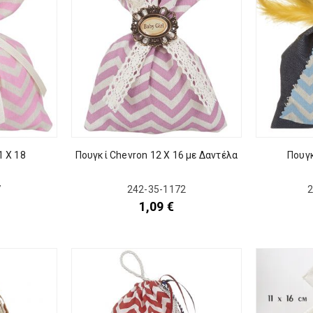
1 Χ 18
Πουγκί Chevron 12 Χ 16 με Δαντέλα
Πουγκ
7
242-35-1172
2
1,09
€