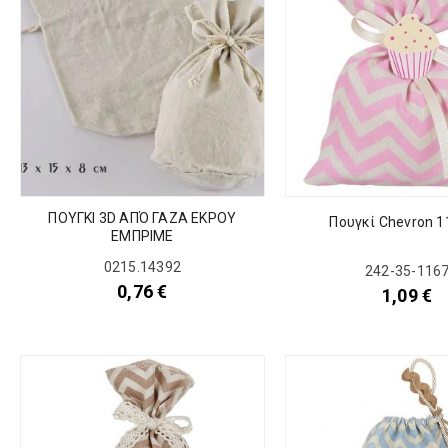
ΠΟΥΓΚΙ 3D ΑΠΌ ΓΑΖΑ ΕΚΡΟΥ
Πουγκί Chevron 1
ΕΜΠΡΙΜΕ
0215.14392
242-35-116
0,76
€
1,09
€