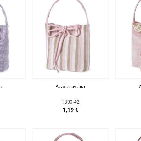
ι
Λινό τσαντάκι
Τ300-42
1,19
€