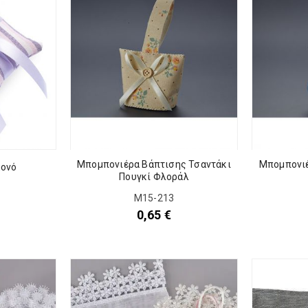
Μπομπονιέρα Βάπτισης Τσαντάκι
Μπομπονιέ
μονό
Πουγκί Φλοράλ
M15-213
0,65
€