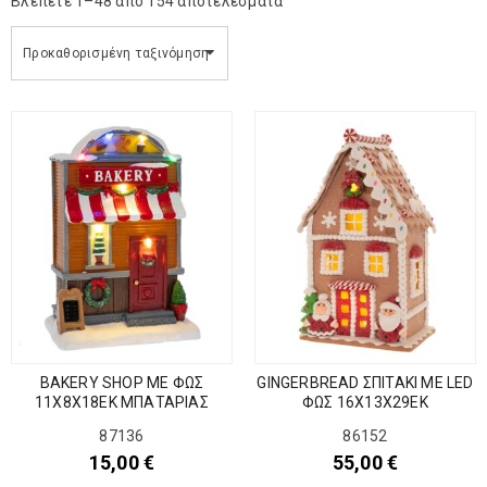
Βλέπετε 1–48 απο 154 αποτέλεσματα
Προκαθορισμένη ταξινόμηση
BAKERY SHOP ΜΕ ΦΩΣ
GINGERBREAD ΣΠΙΤΑΚΙ ΜΕ LED
11X8X18EK ΜΠΑΤΑΡΙΑΣ
ΦΩΣ 16Χ13Χ29ΕΚ
87136
86152
15,00
€
55,00
€