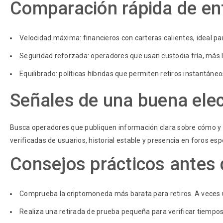
Comparación rápida de e
Velocidad máxima: financieros con carteras calientes, ideal 
Seguridad reforzada: operadores que usan custodia fría, más 
Equilibrado: políticas híbridas que permiten retiros instantáne
Señales de una buena ele
Busca operadores que publiquen información clara sobre cómo y 
verificadas de usuarios, historial estable y presencia en foros es
Consejos prácticos antes d
Comprueba la criptomoneda más barata para retiros. A veces 
Realiza una retirada de prueba pequeña para verificar tiempos