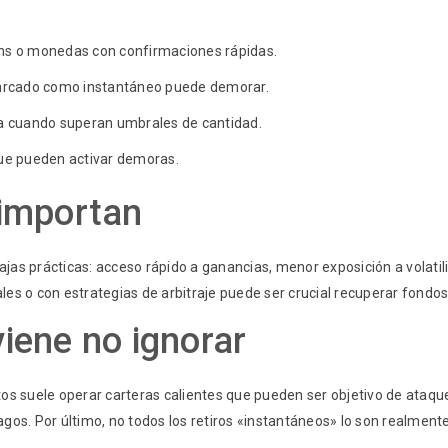
ins o monedas con confirmaciones rápidas.
o marcado como instantáneo puede demorar.
na cuando superan umbrales de cantidad.
que pueden activar demoras.
 importan
ajas prácticas: acceso rápido a ganancias, menor exposición a volatili
es o con estrategias de arbitraje puede ser crucial recuperar fondos
iene no ignorar
tos suele operar carteras calientes que pueden ser objetivo de ataqu
gos. Por último, no todos los retiros «instantáneos» lo son realment