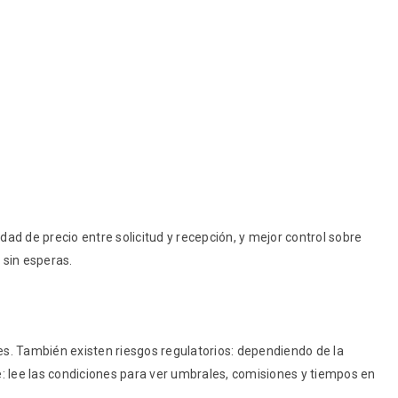
dad de precio entre solicitud y recepción, y mejor control sobre
 sin esperas.
es. También existen riesgos regulatorios: dependiendo de la
e: lee las condiciones para ver umbrales, comisiones y tiempos en