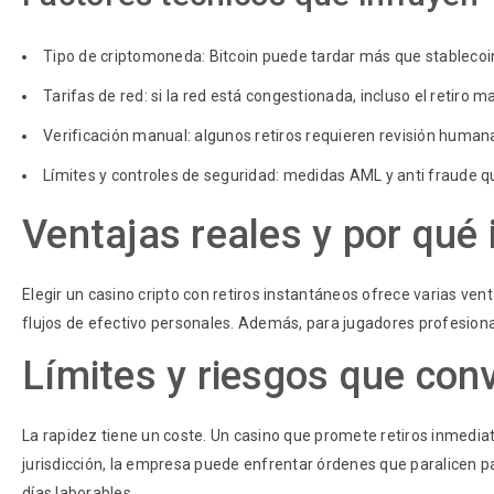
Tipo de criptomoneda: Bitcoin puede tardar más que stableco
Tarifas de red: si la red está congestionada, incluso el retir
Verificación manual: algunos retiros requieren revisión huma
Límites y controles de seguridad: medidas AML y anti fraude 
Ventajas reales y por qué
Elegir un casino cripto con retiros instantáneos ofrece varias vent
flujos de efectivo personales. Además, para jugadores profesional
Límites y riesgos que conv
La rapidez tiene un coste. Un casino que promete retiros inmedia
jurisdicción, la empresa puede enfrentar órdenes que paralicen pa
días laborables.