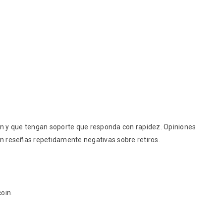
n y que tengan soporte que responda con rapidez. Opiniones
 con reseñas repetidamente negativas sobre retiros.
oin.