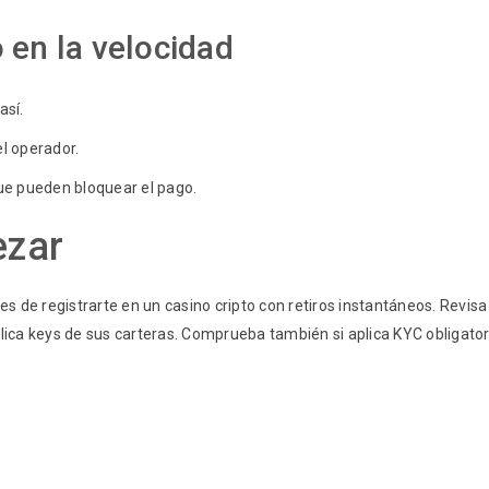
 en la velocidad
así.
l operador.
 que pueden bloquear el pago.
ezar
 de registrarte en un casino cripto con retiros instantáneos. Revisa 
ica keys de sus carteras. Comprueba también si aplica KYC obligatorio 