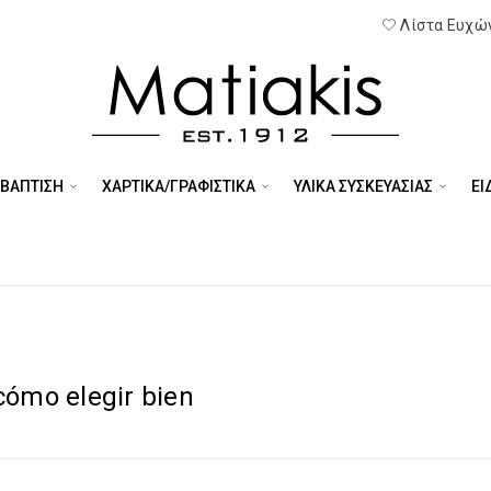
Λίστα Ευχών
 ΒΑΠΤΙΣΗ
ΧΑΡΤΙΚΑ/ΓΡΑΦΙΣΤΙΚΑ
ΥΛΙΚΑ ΣΥΣΚΕΥΑΣΙΑΣ
ΕΊ
 cómo elegir bien