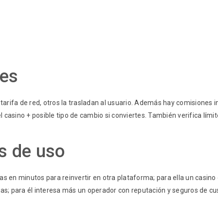
tes
arifa de red, otros la trasladan al usuario. Además hay comisiones i
del casino + posible tipo de cambio si conviertes. También verifica lím
s de uso
en minutos para reinvertir en otra plataforma; para ella un casino c
s; para él interesa más un operador con reputación y seguros de cu