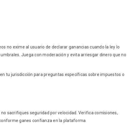
eos no exime al usuario de declarar ganancias cuando la ley lo
s umbrales. Juega con moderación y evita arriesgar dinero que no
l en tu jurisdicción para preguntas específicas sobre impuestos o
 no sacrifiques seguridad por velocidad. Verifica comisiones,
 conforme ganes confianza en la plataforma.