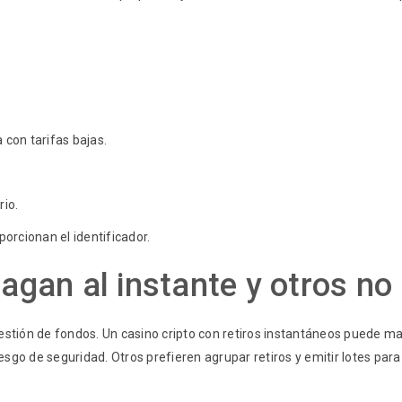
 con tarifas bajas.
rio.
orcionan el identificador.
agan al instante y otros no
e gestión de fondos. Un casino cripto con retiros instantáneos puede 
go de seguridad. Otros prefieren agrupar retiros y emitir lotes para 