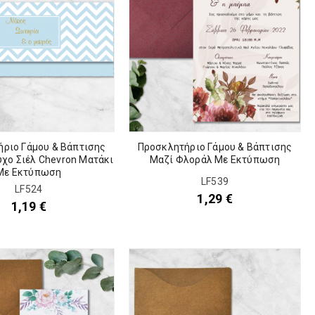
ριο Γάμου & Βάπτισης
Προσκλητήριο Γάμου & Βάπτισης
υχο Σιέλ Chevron Ματάκι
Μαζί Φλοράλ Με Εκτύπωση
Με Εκτύπωση
LF539
LF524
1,29
€
1,19
€