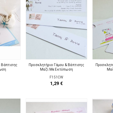
& Βάπτισης
Προσκλητήριο Γάμου & Βάπτισης
Προσκλητή
ωση
Μαζί Με Εκτύπωση
Μα
F151CW
1,29
€