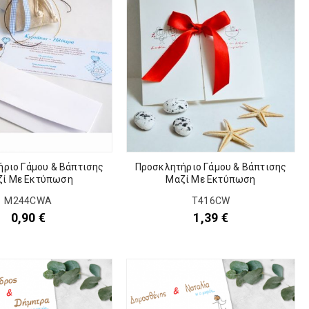
ριο Γάμου & Βάπτισης
Προσκλητήριο Γάμου & Βάπτισης
ζί Με Εκτύπωση
Μαζί Με Εκτύπωση
M244CWA
T416CW
0,90
€
1,39
€