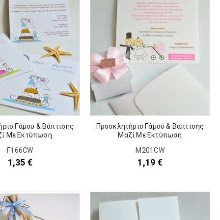
ριο Γάμου & Βάπτισης
Προσκλητήριο Γάμου & Βάπτισης
ζί Με Εκτύπωση
Μαζί Με Εκτύπωση
F166CW
M201CW
1,35
€
1,19
€