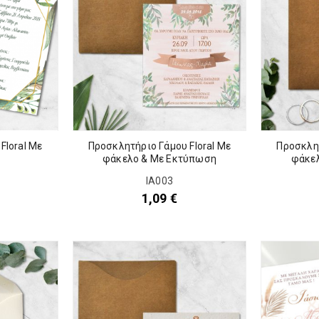
Προσκλητήριο Γάμου Floral Με
Προσκλητ
Floral Με
φάκελο & Με Εκτύπωση
φάκε
IA003
1,09
€