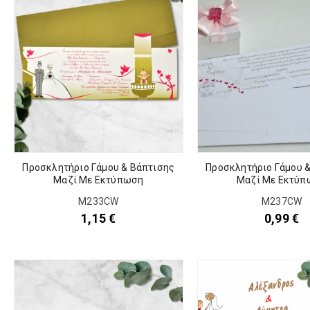
Προσκλητήριο Γάμου & Βάπτισης
Προσκλητήριο Γάμου 
Μαζί Με Εκτύπωση
Μαζί Με Εκτύπ
M233CW
M237CW
1,15
€
0,99
€