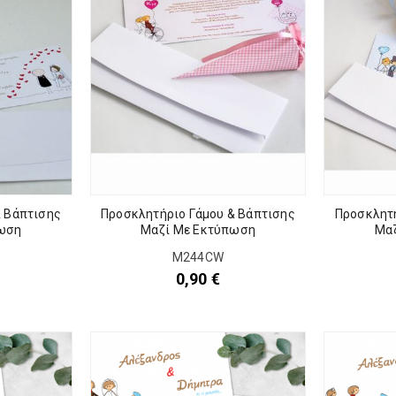
& Βάπτισης
Προσκλητήριο Γάμου & Βάπτισης
Προσκλητή
ωση
Μαζί Με Εκτύπωση
Μα
M244CW
0,90
€