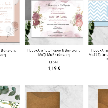
& Βάπτισης
Προσκλητήριο Γάμου & Βάπτισης
Προσκλητή
ωση
Μαζί Με Εκτύπωση
Μαζί Τρίπτ
LF541
1,19
€