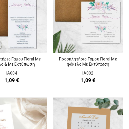
ήριο Γάμου Floral Με
Προσκλητήριο Γάμου Floral Με
λο & Με Εκτύπωση
φάκελο Με Εκτύπωση
IA004
IA002
1,09
€
1,09
€