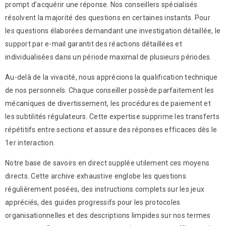
prompt d’acquérir une réponse. Nos conseillers spécialisés
résolvent la majorité des questions en certaines instants. Pour
les questions élaborées demandant une investigation détaillée, le
support par e-mail garantit des réactions détaillées et
individualisées dans un période maximal de plusieurs périodes.
Au-delà de la vivacité, nous apprécions la qualification technique
de nos personnels. Chaque conseiller possède parfaitement les
mécaniques de divertissement, les procédures de paiement et
les subtilités régulateurs. Cette expertise supprime les transferts
répétitifs entre sections et assure des réponses efficaces dès le
1er interaction.
Notre base de savoirs en direct supplée utilement ces moyens
directs. Cette archive exhaustive englobe les questions
régulièrement posées, des instructions complets sur les jeux
appréciés, des guides progressifs pour les protocoles
organisationnelles et des descriptions limpides sur nos termes