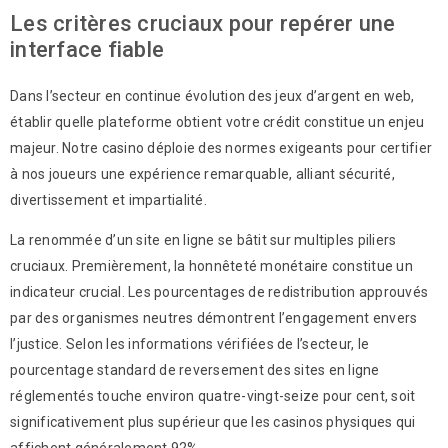
Les critères cruciaux pour repérer une
interface fiable
Dans l’secteur en continue évolution des jeux d’argent en web,
établir quelle plateforme obtient votre crédit constitue un enjeu
majeur. Notre casino déploie des normes exigeants pour certifier
à nos joueurs une expérience remarquable, alliant sécurité,
divertissement et impartialité.
La renommée d’un site en ligne se bâtit sur multiples piliers
cruciaux. Premièrement, la honnêteté monétaire constitue un
indicateur crucial. Les pourcentages de redistribution approuvés
par des organismes neutres démontrent l’engagement envers
l’justice. Selon les informations vérifiées de l’secteur, le
pourcentage standard de reversement des sites en ligne
réglementés touche environ quatre-vingt-seize pour cent, soit
significativement plus supérieur que les casinos physiques qui