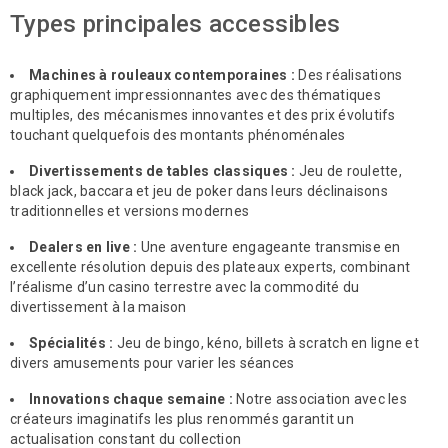
Types principales accessibles
Machines à rouleaux contemporaines :
Des réalisations
graphiquement impressionnantes avec des thématiques
multiples, des mécanismes innovantes et des prix évolutifs
touchant quelquefois des montants phénoménales
Divertissements de tables classiques :
Jeu de roulette,
black jack, baccara et jeu de poker dans leurs déclinaisons
traditionnelles et versions modernes
Dealers en live :
Une aventure engageante transmise en
excellente résolution depuis des plateaux experts, combinant
l’réalisme d’un casino terrestre avec la commodité du
divertissement à la maison
Spécialités :
Jeu de bingo, kéno, billets à scratch en ligne et
divers amusements pour varier les séances
Innovations chaque semaine :
Notre association avec les
créateurs imaginatifs les plus renommés garantit un
actualisation constant du collection