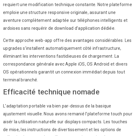
requiert une modification technique constante. Notre plateforme
emploie une structure responsive originale, assurant une
aventure complètement adaptée sur téléphones intelligents et
ardoises sans requérir de download d’application dédiée.
Cette approche web-app offre des avantages considérables. Les
upgrades s’installent automatiquement côté infrastructure,
éliminant les interventions fastidieuses de chargement. La
correspondance générale avec Apple iOS, OS Android et divers
OS opérationnels garantit un connexion immédiat depuis tout
terminal branché.
Efficacité technique nomade
L’adaptation portable va bien par-dessus de la basique
ajustement visuelle. Nous avons remanié l’plateforme touch pour
aisér la utilisation naturelle sur displays compacts. Les touches
de mise, les instructions de divertissement et les options de