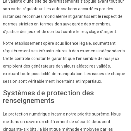
La validité d’une site de divertissements s’appuie avant tout sur
son cadre régulateur. Les autorisations accordées par des
instances reconnues mondialement garantissent le respect de
normes strictes en termes de sauvegarde des membres,
d’justice des jeux et de combat contre le recyclage d’argent.
Notre établissement opère sous licence légale, soumettant
régulièrement ses infrastructures à des examens indépendants.
Cette contrôle constante garantit que l’ensemble de nos jeux
emploient des générateurs de valeurs aléatoires validés,
excluant toute possibilité de manipulation. Les issues de chaque
session sont véritablement incertains et impartiaux.
Systèmes de protection des
renseignements
La protection numérique incarne notre priorité suprême. Nous
mettons en œuvre un chiffrement de sécurité deux cent
cinquante-six bits, la identique méthode employée par les