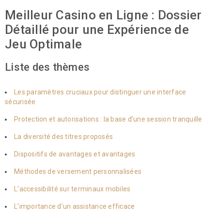
Meilleur Casino en Ligne : Dossier
Détaillé pour une Expérience de
Jeu Optimale
Liste des thèmes
Les paramètres cruciaux pour distinguer une interface
sécurisée
Protection et autorisations : la base d’une session tranquille
La diversité des titres proposés
Dispositifs de avantages et avantages
Méthodes de versement personnalisées
L’accessibilité sur terminaux mobiles
L’importance d’un assistance efficace