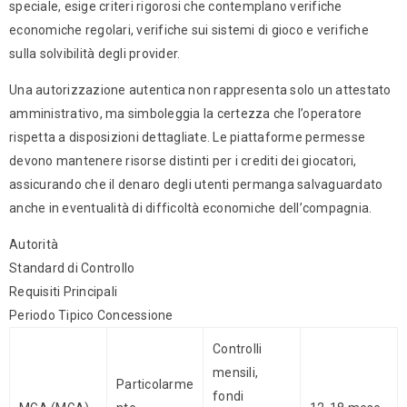
speciale, esige criteri rigorosi che contemplano verifiche
economiche regolari, verifiche sui sistemi di gioco e verifiche
sulla solvibilità degli provider.
Una autorizzazione autentica non rappresenta solo un attestato
amministrativo, ma simboleggia la certezza che l’operatore
rispetta a disposizioni dettagliate. Le piattaforme permesse
devono mantenere risorse distinti per i crediti dei giocatori,
assicurando che il denaro degli utenti permanga salvaguardato
anche in eventualità di difficoltà economiche dell’compagnia.
Autorità
Standard di Controllo
Requisiti Principali
Periodo Tipico Concessione
Controlli
mensili,
Particolarme
fondi