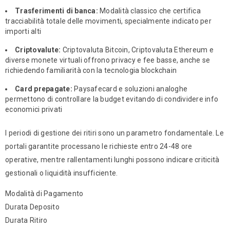
Trasferimenti di banca:
Modalità classico che certifica
tracciabilità totale delle movimenti, specialmente indicato per
importi alti
Criptovalute:
Criptovaluta Bitcoin, Criptovaluta Ethereum e
diverse monete virtuali offrono privacy e fee basse, anche se
richiedendo familiarità con la tecnologia blockchain
Card prepagate:
Paysafecard e soluzioni analoghe
permettono di controllare la budget evitando di condividere info
economici privati
I periodi di gestione dei ritiri sono un parametro fondamentale. Le
portali garantite processano le richieste entro 24-48 ore
operative, mentre rallentamenti lunghi possono indicare criticità
gestionali o liquidità insufficiente.
Modalità di Pagamento
Durata Deposito
Durata Ritiro