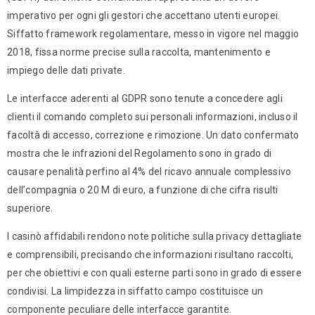
imperativo per ogni gli gestori che accettano utenti europei.
Siffatto framework regolamentare, messo in vigore nel maggio
2018, fissa norme precise sulla raccolta, mantenimento e
impiego delle dati private.
Le interfacce aderenti al GDPR sono tenute a concedere agli
clienti il comando completo sui personali informazioni, incluso il
facoltà di accesso, correzione e rimozione. Un dato confermato
mostra che le infrazioni del Regolamento sono in grado di
causare penalità perfino al 4% del ricavo annuale complessivo
dell’compagnia o 20 M di euro, a funzione di che cifra risulti
superiore.
I casinò affidabili rendono note politiche sulla privacy dettagliate
e comprensibili, precisando che informazioni risultano raccolti,
per che obiettivi e con quali esterne parti sono in grado di essere
condivisi. La limpidezza in siffatto campo costituisce un
componente peculiare delle interfacce garantite.