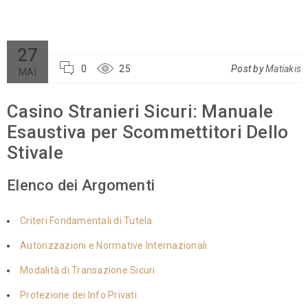
27
0
25
Post by
Matiakis
ΜΆΙ
Casino Stranieri Sicuri: Manuale
Esaustiva per Scommettitori Dello
Stivale
Elenco dei Argomenti
Criteri Fondamentali di Tutela
Autorizzazioni e Normative Internazionali
Modalità di Transazione Sicuri
Protezione dei Info Privati