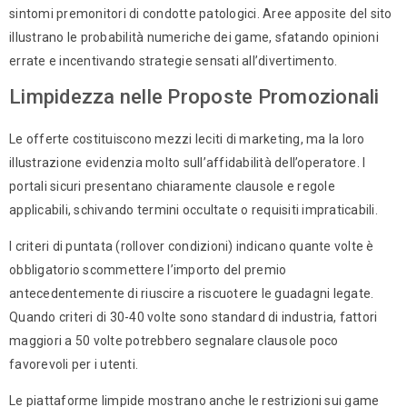
sintomi premonitori di condotte patologici. Aree apposite del sito
illustrano le probabilità numeriche dei game, sfatando opinioni
errate e incentivando strategie sensati all’divertimento.
Limpidezza nelle Proposte Promozionali
Le offerte costituiscono mezzi leciti di marketing, ma la loro
illustrazione evidenzia molto sull’affidabilità dell’operatore. I
portali sicuri presentano chiaramente clausole e regole
applicabili, schivando termini occultate o requisiti impraticabili.
I criteri di puntata (rollover condizioni) indicano quante volte è
obbligatorio scommettere l’importo del premio
antecedentemente di riuscire a riscuotere le guadagni legate.
Quando criteri di 30-40 volte sono standard di industria, fattori
maggiori a 50 volte potrebbero segnalare clausole poco
favorevoli per i utenti.
Le piattaforme limpide mostrano anche le restrizioni sui game