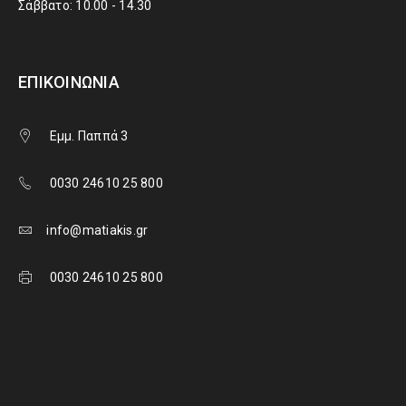
Σάββατο: 10.00 - 14.30
ΕΠΙΚΟΙΝΩΝΊΑ
Εμμ. Παππά 3
0030 24610 25 800
info@matiakis.gr
0030 24610 25 800