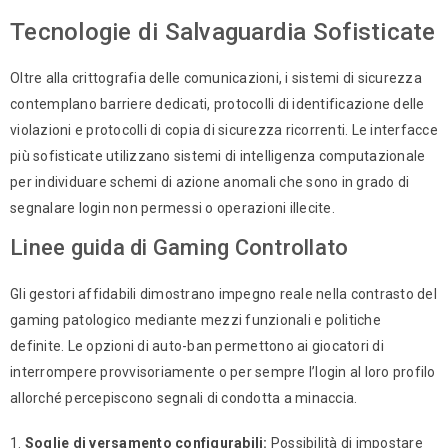
Tecnologie di Salvaguardia Sofisticate
Oltre alla crittografia delle comunicazioni, i sistemi di sicurezza
contemplano barriere dedicati, protocolli di identificazione delle
violazioni e protocolli di copia di sicurezza ricorrenti. Le interfacce
più sofisticate utilizzano sistemi di intelligenza computazionale
per individuare schemi di azione anomali che sono in grado di
segnalare login non permessi o operazioni illecite.
Linee guida di Gaming Controllato
Gli gestori affidabili dimostrano impegno reale nella contrasto del
gaming patologico mediante mezzi funzionali e politiche
definite. Le opzioni di auto-ban permettono ai giocatori di
interrompere provvisoriamente o per sempre l’login al loro profilo
allorché percepiscono segnali di condotta a minaccia.
Soglie di versamento configurabili:
Possibilità di impostare