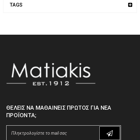
TAGS
ΘΈΛΕΙΣ ΝΑ ΜΑΘΑΊΝΕΙΣ ΠΡΏΤΟΣ ΓΙΑ ΝΈΑ
ΠΡΟΪΌΝΤΑ;