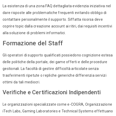
La esistenza di una zona FAQ dettagliata evidenzia iniziativa nel
dare risposte alle problematiche frequenti evitando obbligo di
contattare personalmente il supporto. Siffatta risorsa deve
coprire topic dalla creazione account ai ritiri, dai requisiti incentivi
alla soluzione di problemi informatici.
Formazione del Staff
Gli operatori di supporto qualificati possiedono cognizione estesa
delle politiche della portale, dei game offerti e delle procedure
gestionali. La facoltà di gestire difficoltà articolate senza
trasferimenti ripetute o repliche generiche differenzia servizi
ottimi da tali mediocri.
Verifiche e Certificazioni Indipendenti
Le organizzazioni specializzate come e-COGRA, Organizzazione
iTech Labs, Gaming Laboratories e Technical Systems effettuano