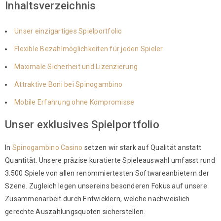
Inhaltsverzeichnis
Unser einzigartiges Spielportfolio
Flexible Bezahlmöglichkeiten für jeden Spieler
Maximale Sicherheit und Lizenzierung
Attraktive Boni bei Spinogambino
Mobile Erfahrung ohne Kompromisse
Unser exklusives Spielportfolio
In
Spinogambino Casino
setzen wir stark auf Qualität anstatt
Quantität. Unsere präzise kuratierte Spieleauswahl umfasst rund
3.500 Spiele von allen renommiertesten Softwareanbietern der
Szene. Zugleich legen unsereins besonderen Fokus auf unsere
Zusammenarbeit durch Entwicklern, welche nachweislich
gerechte Auszahlungsquoten sicherstellen.