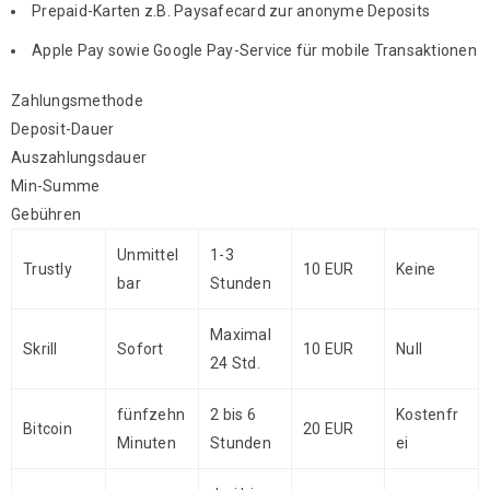
Prepaid-Karten z.B. Paysafecard zur anonyme Deposits
Apple Pay sowie Google Pay-Service für mobile Transaktionen
Zahlungsmethode
Deposit-Dauer
Auszahlungsdauer
Min-Summe
Gebühren
Unmittel
1-3
Trustly
10 EUR
Keine
bar
Stunden
Maximal
Skrill
Sofort
10 EUR
Null
24 Std.
fünfzehn
2 bis 6
Kostenfr
Bitcoin
20 EUR
Minuten
Stunden
ei