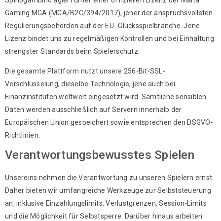
Gaming MGA (MGA/B2C/394/2017), jener der anspruchsvollsten
Regulierungsbehörden auf der EU- Glücksspielbranche. Jene
Lizenz bindet uns zu regelmäßigen Kontrollen und bei Einhaltung
strengster Standards beim Spielerschutz.
Die gesamte Plattform nutzt unsere 256-Bit-SSL-
Verschlüsselung, dieselbe Technologie, jene auch bei
Finanzinstituten weltweit eingesetzt wird. Sämtliche sensiblen
Daten werden ausschließlich auf Servern innerhalb der
Europäischen Union gespeichert sowie entsprechen den DSGVO-
Richtlinien.
Verantwortungsbewusstes Spielen
Unsereins nehmen die Verantwortung zu unseren Spielern ernst.
Daher bieten wir umfangreiche Werkzeuge zur Selbststeuerung
an, inklusive Einzahlungslimits, Verlustgrenzen, Session-Limits
und die Möglichkeit für Selbstsperre. Darüber hinaus arbeiten