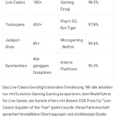
Live-Casino
180+
Gaming,
98.5%
Ezugi
Play’n GO,
Tischspiele
450+
97.8%
Rot Tiger
Jackpot-
Microgaming
85+
94.6%
Slots
, NetEnt
Alle
Interne
Sportwetten
gängigen
95.0%
Plattform
Disziplinen
Das Live-Casino benötigt besondere Erwähnung. Wir alle arbeiten
nur mit Evolution Gaming Gaming kooperieren, dem Marktführer
für Live-Spiele, der bereits öfters mit diesem EGR Preis für “Live-
Casino Supplier of the Year” geehrt wurde. Diese Partnerschaft
garantiert kristallklare Übertragungen und erstklassige Dealer