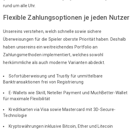
rund um alle Uhr.
Flexible Zahlungsoptionen je jeden Nutzer
Unsereins verstehen, welch schnelle sowie sichere
Überweisungen für die Spieler oberste Priorität haben. Deshalb
haben unsereins ein weitreichendes Portfolio an
Zahlungsmethoden implementiert, welches sowohl
herkömmliche als auch moderne Varianten abdeckt.
Sofortüberweisung und Trustly für unmittelbare
Banktransaktionen frei von Registrierung
E-Wallets wie Skrill, Neteller Payment und MuchBetter-Wallet
für maximale Flexibilität
Kreditkarten via Visa sowie Mastercard mit 3D-Secure-
Technologie
Kryptowährungen inklusive Bitcoin, Ether und Litecoin