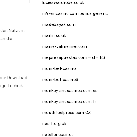
lucieswardrobe.co.uk
m9wincasino.com bonus generic
madebayak.com
t den Nutzern
mailm.co.uk
 an die
mairie-valmeinier.com
mejoresapuestas.com – cl – ES
monixbet-casino
ohne Download
monixbet-casino3
hige Technik
monkeyzinocasinos.com es
monkeyzinocasinos.com fr
mouthfeelpress.com CZ
nesrf.org.uk
neteller casinos