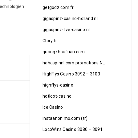
Technologien
getgodz.com fr
gigaspinz-casino-holland.nl
gigaspinz-live-casino.nl
Glory tr
guangzhoufuari.com
hahaspinnl.com promotions NL
HighFlys Casino 3092 – 3103
highflys-casino
hotloot-casino
Ice Casino
instaanonimo.com (tr)
LocoWins Casino 3080 – 3091