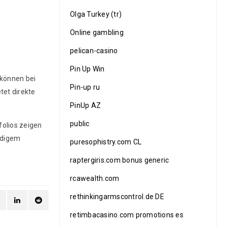
Olga Turkey (tr)
Online gambling
pelican-casino
Pin Up Win
 können bei
Pin-up ru
tet direkte
PinUp AZ
public
olios zeigen
ndigem
puresophistry.com CL
raptergiris.com bonus generic
rcawealth.com
rethinkingarmscontrol.de DE
retimbacasino.com promotions es