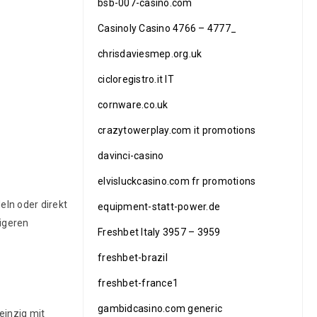
bsb-007-casino.com
Casinoly Casino 4766 – 4777_
chrisdaviesmep.org.uk
cicloregistro.it IT
cornware.co.uk
crazytowerplay.com it promotions
davinci-casino
elvisluckcasino.com fr promotions
eln oder direkt
equipment-statt-power.de
igeren
Freshbet Italy 3957 – 3959
freshbet-brazil
freshbet-france1
gambidcasino.com generic
einzig mit