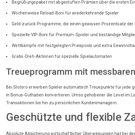
Begrüßungspaket mit abgestuften Prämien über die ersten E
Wochenweise Reload-Boni für wiederkehrende Spieler
Geld-zurück-Programme, die einen gewissen Prozentsatz der
Spezielle VIP-Boni für Premium-Spieler und beständige Mitgli
Wettkämpfe mit festgelegten Preispools und extra Gewinnch
Gratis-Dreh-Aktionen für spezielle Spielautomaten
Treueprogramm mit messbaren 
Bei Slotoro erwerben Spieler automatisch Treuepunkte für jede g
in Bonus-Guthaben konvertieren. Umso gehobener die Level im Lo
Transaktionen bis hin zu persönlichen Kundenmanagern.
Geschützte und flexible 
Absolute Absicherung wirtschaftlicher Überweisungen hat bei dem 