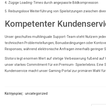
Zügige Loading-Times durch angepasste Bildkompression
Reibungslose Weiterführung von Spielsitzungen zwischen dive
Kompetenter Kundenservic
Unser geschultes multilinguale Support-Team steht Nutzern jeden
technischen Problemstellungen, Bonusbedingungen oder Kontoveri
Responses, während elektronische Anfragen innerhalb geringer 
Slotoro legt enormen Wert auf stetige Verbesserung fußend auf
unser starkes Commitment für ein Premium- Spielerlebnis. Eine 
Kundenservice macht unser Gaming-Portal zur primären Wahl für 
Κατηγορίες:
uncategorized