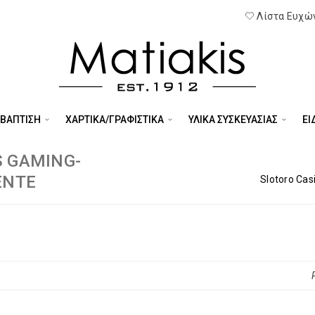
Λίστα Ευχών
 ΒΑΠΤΙΣΗ
ΧΑΡΤΙΚΑ/ΓΡΑΦΙΣΤΙΚΑ
ΥΛΙΚΑ ΣΥΣΚΕΥΑΣΙΑΣ
ΕΊ
S GAMING-
ENTE
Slotoro Cas