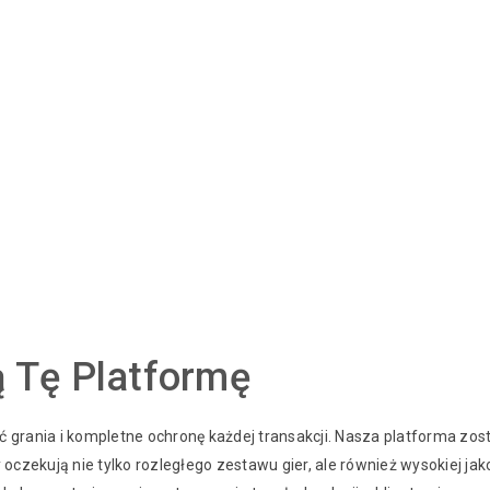
ą Tę Platformę
 grania i kompletne ochronę każdej transakcji. Nasza platforma zos
ekują nie tylko rozległego zestawu gier, ale również wysokiej jako