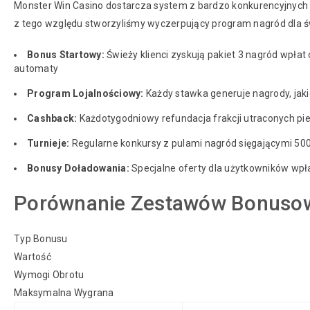
Monster Win Casino dostarcza system z bardzo konkurencyjnych 
z tego względu stworzyliśmy wyczerpujący program nagród dla świ
Bonus Startowy:
Świeży klienci zyskują pakiet 3 nagród wpł
automaty
Program Lojalnościowy:
Każdy stawka generuje nagrody, jak
Cashback:
Każdotygodniowy refundacja frakcji utraconych pie
Turnieje:
Regularne konkursy z pulami nagród sięgającymi 50
Bonusy Doładowania:
Specjalne oferty dla użytkowników wpł
Porównanie Zestawów Bonuso
Typ Bonusu
Wartość
Wymogi Obrotu
Maksymalna Wygrana