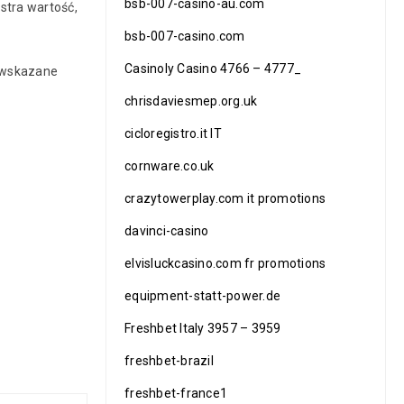
bsb-007-casino-au.com
stra wartość,
bsb-007-casino.com
Casinoly Casino 4766 – 4777_
a wskazane
chrisdaviesmep.org.uk
cicloregistro.it IT
cornware.co.uk
crazytowerplay.com it promotions
davinci-casino
elvisluckcasino.com fr promotions
equipment-statt-power.de
Freshbet Italy 3957 – 3959
freshbet-brazil
freshbet-france1