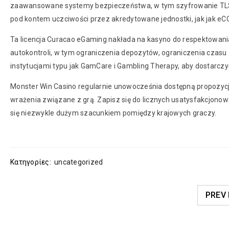
zaawansowane systemy bezpieczeństwa, w tym szyfrowanie TLS 1
pod kontem uczciwości przez akredytowane jednostki, jak jak eC
Ta licencja Curacao eGaming nakłada na kasyno do respektow
autokontroli, w tym ograniczenia depozytów, ograniczenia czas
instytucjami typu jak GamCare i Gambling Therapy, aby dostar
Monster Win Casino regularnie unowocześnia dostępną propozyc
wrażenia związane z grą. Zapisz się do licznych usatysfakcjonow
się niezwykle dużym szacunkiem pomiędzy krajowych graczy.
Κατηγορίες:
uncategorized
PREV