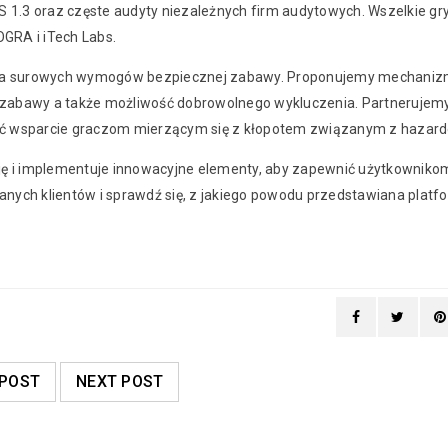
.3 oraz częste audyty niezależnych firm audytowych. Wszelkie gr
OGRA i iTech Labs.
ania surowych wymogów bezpiecznej zabawy. Proponujemy mechani
u zabawy a także możliwość dobrowolnego wykluczenia. Partnerujem
czyć wsparcie graczom mierzącym się z kłopotem związanym z hazar
ję i implementuje innowacyjne elementy, aby zapewnić użytkownik
anych klientów i sprawdź się, z jakiego powodu przedstawiana platf
 POST
NEXT POST