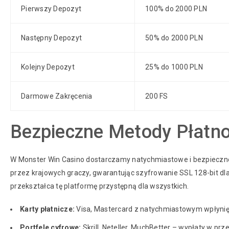
Pierwszy Depozyt
100% do 2000 PLN
Następny Depozyt
50% do 2000 PLN
Kolejny Depozyt
25% do 1000 PLN
Darmowe Zakręcenia
200 FS
Bezpieczne Metody Płatno
W Monster Win Casino dostarczamy natychmiastowe i bezpieczne 
przez krajowych graczy, gwarantując szyfrowanie SSL 128-bit dla
przekształca tę platformę przystępną dla wszystkich.
Karty płatnicze:
Visa, Mastercard z natychmiastowym wpłyni
Portfele cyfrowe:
Skrill, Neteller, MuchBetter – wypłaty w prz