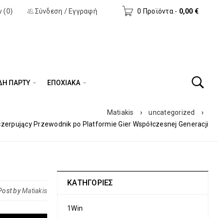
 (0)
Σύνδεση
/
Εγγραφή
0 Προϊόντα
-
0,00
€
ΔΗ ΠΆΡΤΥ
ΕΠΟΧΙΑΚΑ
Matiakis
›
uncategorized
›
zerpujący Przewodnik po Platformie Gier Współczesnej Generacji
ΚΑΤΗΓΟΡΙΕΣ
Post by
Matiakis
1Win