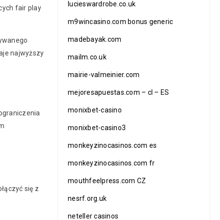
lucieswardrobe.co.uk
ych fair play
m9wincasino.com bonus generic
madebayak.com
tywanego
daje najwyższy
mailm.co.uk
mairie-valmeinier.com
mejoresapuestas.com – cl – ES
monixbet-casino
ograniczenia
em
monixbet-casino3
monkeyzinocasinos.com es
monkeyzinocasinos.com fr
mouthfeelpress.com CZ
łączyć się z
nesrf.org.uk
neteller casinos