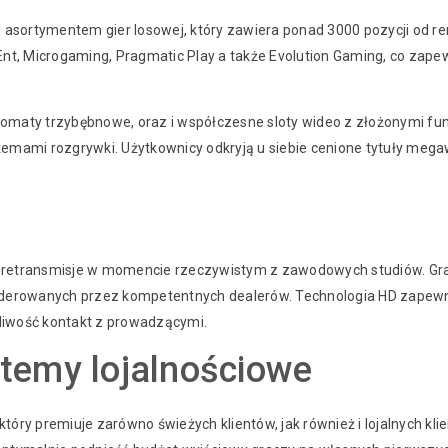
m asortymentem gier losowej, który zawiera ponad 3000 pozycji od
nt, Microgaming, Pragmatic Play a także Evolution Gaming, co zape
tomaty trzybębnowe, oraz i współczesne sloty wideo z złożonymi fu
mami rozgrywki. Użytkownicy odkryją u siebie cenione tytuły mega
ając retransmisje w momencie rzeczywistym z zawodowych studiów. G
 moderowanych przez kompetentnych dealerów. Technologia HD zapew
liwość kontakt z prowadzącymi.
temy lojalnościowe
ry premiuje zarówno świeżych klientów, jak również i lojalnych kli