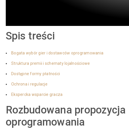
Spis treści
Bogata wybór gier i dostawców oprogramowania
Struktura premii i schematy lojalnościowe
Dostępne formy płatności
Ochrona i regulacje
Ekspercka wsparcie gracza
Rozbudowana propozycja r
oprogramowania