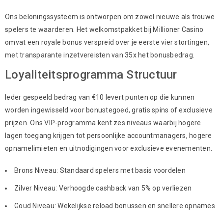
Ons beloningssysteem is ontworpen om zowel nieuwe als trouwe
spelers te waarderen. Het welkomstpakket bij Millioner Casino
omvat een royale bonus verspreid over je eerste vier stortingen,
met transparante inzetvereisten van 35x het bonusbedrag.
Loyaliteitsprogramma Structuur
Ieder gespeeld bedrag van €10 levert punten op die kunnen
worden ingewisseld voor bonustegoed, gratis spins of exclusieve
prijzen. Ons VIP-programma kent zes niveaus waarbij hogere
lagen toegang krijgen tot persoonlijke accountmanagers, hogere
opnamelimieten en uitnodigingen voor exclusieve evenementen.
Brons Niveau: Standaard spelers met basis voordelen
Zilver Niveau: Verhoogde cashback van 5% op verliezen
Goud Niveau: Wekelijkse reload bonussen en snellere opnames