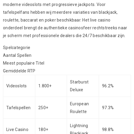
moderne videoslots met progressieve jackpots. Voor
tafelspelfans hebben wij meerdere variaties van blackjack,
roulette, baccarat en poker beschikbaar. Het live casino
onderdeel brengt de authentieke casinosfeer rechtstreeks naar
je scherm met professionele dealers die 24/7 beschikbaar zijn.
Spelcategorie
Aantal Spellen
Meest populaire Titel
Gemiddelde RTP
Starburst
Videoslots
1.800+
96.2%
Deluxe
European
Tafelspellen
250+
97.3%
Roulette
Lightning
Live Casino
180+
98.8%
Blackjack