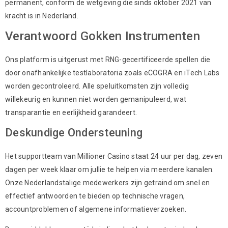
permanent, conform de wetgeving die sinds oktober 2021 van
kracht is in Nederland.
Verantwoord Gokken Instrumenten
Ons platform is uitgerust met RNG-gecertificeerde spellen die
door onafhankelijke testlaboratoria zoals eCOGRA en iTech Labs
worden gecontroleerd. Alle speluitkomsten zijn volledig
willekeurig en kunnen niet worden gemanipuleerd, wat
transparantie en eerlijkheid garandeert.
Deskundige Ondersteuning
Het supportteam van Millioner Casino staat 24 uur per dag, zeven
dagen per week klaar om jullie te helpen via meerdere kanalen.
Onze Nederlandstalige medewerkers zijn getraind om snel en
effectief antwoorden te bieden op technische vragen,
accountproblemen of algemene informatieverzoeken.