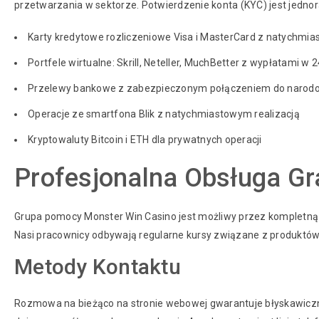
przetwarzania w sektorze. Potwierdzenie konta (KYC) jest jedno
Karty kredytowe rozliczeniowe Visa i MasterCard z natychmia
Portfele wirtualne: Skrill, Neteller, MuchBetter z wypłatami w 
Przelewy bankowe z zabezpieczonym połączeniem do narodow
Operacje ze smartfona Blik z natychmiastowym realizacją
Kryptowaluty Bitcoin i ETH dla prywatnych operacji
Profesjonalna Obsługa Gr
Grupa pomocy Monster Win Casino jest możliwy przez kompletną 
Nasi pracownicy odbywają regularne kursy związane z produktów
Metody Kontaktu
Rozmowa na bieżąco na stronie webowej gwarantuje błyskawiczn