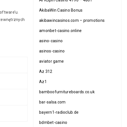
AFKSpin Casino 4790 – 4801
AkibaWin Casino Bonus
oftware’u.
 zewnętrznych
akibawincasinos.com – promotions
amonbet-casino.online
asino-casino
asinos-casino
aviator game
Az 312
Az1
bamboofurnitureboards.co.uk
bar-salsa.com
bayern1-radioclub.de
bdmbet-casino