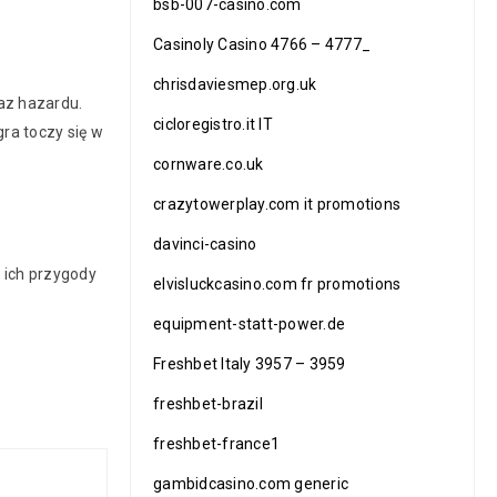
bsb-007-casino.com
Casinoly Casino 4766 – 4777_
chrisdaviesmep.org.uk
az hazardu.
cicloregistro.it IT
ra toczy się w
cornware.co.uk
crazytowerplay.com it promotions
davinci-casino
 ich przygody
elvisluckcasino.com fr promotions
equipment-statt-power.de
Freshbet Italy 3957 – 3959
freshbet-brazil
freshbet-france1
gambidcasino.com generic