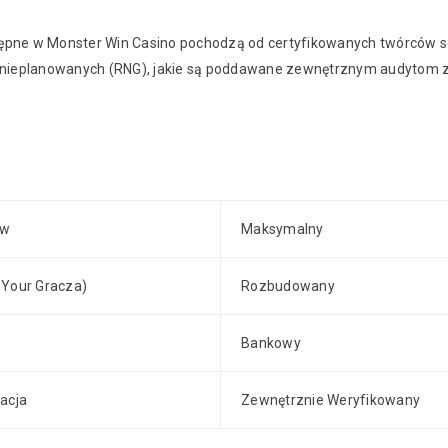
tępne w Monster Win Casino pochodzą od certyfikowanych twórców s
zb nieplanowanych (RNG), jakie są poddawane zewnętrznym audytom
ów
Maksymalny
 Your Gracza)
Rozbudowany
Bankowy
acja
Zewnętrznie Weryfikowany