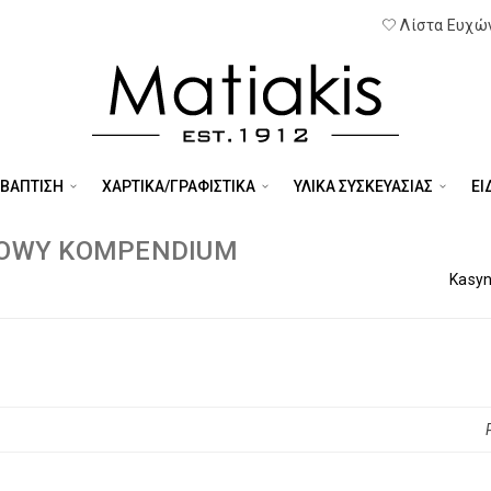
Λίστα Ευχών
 ΒΑΠΤΙΣΗ
ΧΑΡΤΙΚΑ/ΓΡΑΦΙΣΤΙΚΑ
ΥΛΙΚΑ ΣΥΣΚΕΥΑΣΙΑΣ
ΕΊ
ŁOWY KOMPENDIUM
Kasyn