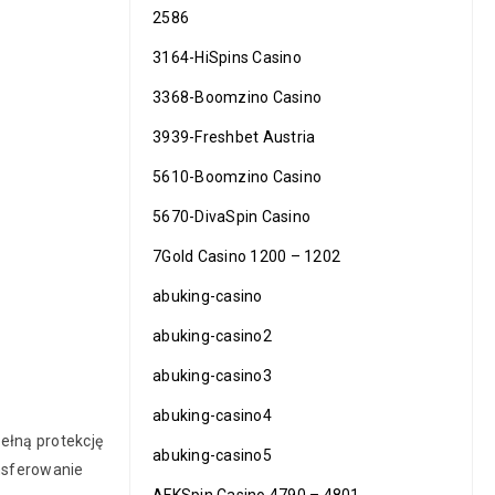
2586
3164-HiSpins Casino
3368-Boomzino Casino
3939-Freshbet Austria
5610-Boomzino Casino
5670-DivaSpin Casino
7Gold Casino 1200 – 1202
abuking-casino
abuking-casino2
abuking-casino3
abuking-casino4
ełną protekcję
abuking-casino5
nsferowanie