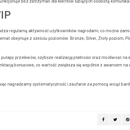
funkcjonuje bez zatrzymań dla klientów lubiących osobistą komunikac
VIP
radza regularną aktywność użytkowników nagrodami, co można zami
emat obejmuje z sześciu poziomów: Bronze, Silver, Złoty poziom, Pl
pułapy przelewów, szybsze realizację płatności oraz możliwość na
unktację bonusowe, co wartość zwiększa się wspólnie z awansem na
i, więc nagradzamy systematyczność i zaufanie za pomocą wciąż bardz
.