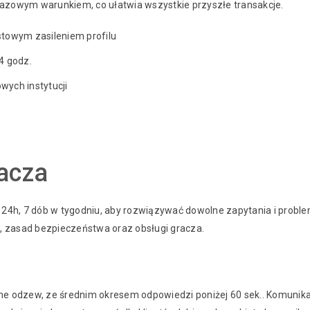
razowym warunkiem, co ułatwia wszystkie przyszłe transakcje.
stowym zasileniem profilu
24 godz.
ych instytucji
acza
24h, 7 dób w tygodniu, aby rozwiązywać dowolne zapytania i proble
, zasad bezpieczeństwa oraz obsługi gracza.
e odzew, ze średnim okresem odpowiedzi poniżej 60 sek.. Komunik