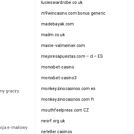
lucieswardrobe.co.uk
m9wincasino.com bonus generic
madebayak.com
mailm.co.uk
mairie-valmeinier.com
mejoresapuestas.com – cl – ES
monixbet-casino
monixbet-casino3
monkeyzinocasinos.com es
my graczy.
monkeyzinocasinos.com fr
mouthfeelpress.com CZ
nesrf.org.uk
acja e-mailowy
neteller casinos