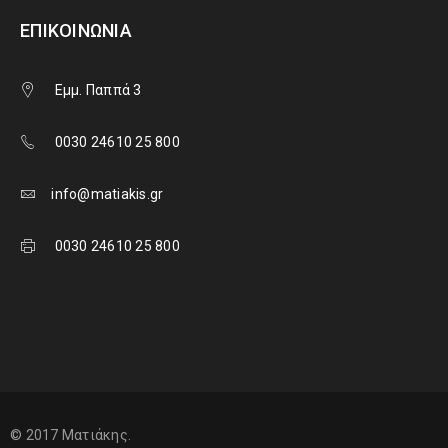
ΕΠΙΚΟΙΝΩΝΊΑ
Εμμ. Παππά 3
0030 24610 25 800
info@matiakis.gr
0030 24610 25 800
© 2017 Ματιάκης.