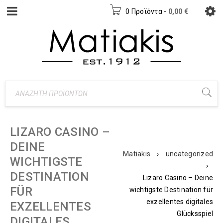
0 Προϊόντα
-
0,00
€
LIZARO CASINO –
DEINE
Matiakis
›
uncategorized
WICHTIGSTE
›
DESTINATION
Lizaro Casino – Deine
FÜR
wichtigste Destination für
exzellentes digitales
EXZELLENTES
Glücksspiel
DIGITALES