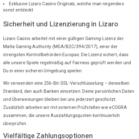
Exklusive Lizaro Casino Originals, welche man nirgendwo
sonst entdeckt
Sicherheit und Lizenzierung in Lizaro
Lizaro Casino arbeitet mit einer gültigen Gaming-Lizenz der
Malta Gaming Authority (MGA/B2C/394/2017), einer der
strengsten Kontrollbehörden Europas. Die Lizenz sichert, dass
alle unsere Spiele regelmäßig auf Fairness geprüft werden und
Du in einer sicheren Umgebung spielen.
Wir verwenden eine 256-Bit-SSL-Verschlüsselung – denselben
Standard, den auch Banken einsetzen. Deine persönlichen Daten
und Überweisungen bleiben bei uns jederzeit geschützt.
Zusätzlich arbeiten wir mit externen Prüfstellen wie eCOGRA
zusammen, die unsere Auszahlungsquoten kontinuierlich
überprüfen.
Vielfältige Zahlungsoptionen