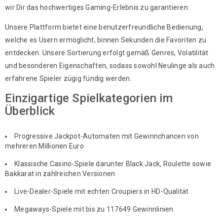
wir Dir das hochwertiges Gaming-Erlebnis zu garantieren.
Unsere Plattform bietet eine benutzerfreundliche Bedienung,
welche es Usern ermöglicht, binnen Sekunden die Favoriten zu
entdecken. Unsere Sortierung erfolgt gemäß Genres, Volatilität
und besonderen Eigenschaften, sodass sowohl Neulinge als auch
erfahrene Spieler zügig fündig werden.
Einzigartige Spielkategorien im
Überblick
Progressive Jackpot-Automaten mit Gewinnchancen von
mehreren Millionen Euro
Klassische Casino-Spiele darunter Black Jack, Roulette sowie
Bakkarat in zahlreichen Versionen
Live-Dealer-Spiele mit echten Croupiers in HD-Qualität
Megaways-Spiele mit bis zu 117649 Gewinnlinien