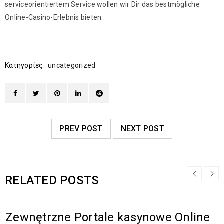
serviceorientiertem Service wollen wir Dir das bestmögliche
Online-Casino-Erlebnis bieten.
Κατηγορίες:
uncategorized
PREV POST
NEXT POST
RELATED POSTS
Zewnętrzne Portale kasynowe Online