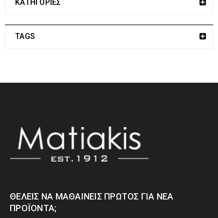
ΚΑΤΗΓΟΡΙΕΣ
TAGS
ΘΈΛΕΙΣ ΝΑ ΜΑΘΑΊΝΕΙΣ ΠΡΏΤΟΣ ΓΙΑ ΝΈΑ
ΠΡΟΪΌΝΤΑ;