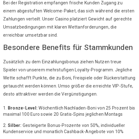
Bei der Registration empfangen frische Kunden Zugang zu
einem abgestuften Welcome-Paket, das sich während die ersten
Zahlungen verteilt. Unser Casino platziert Gewicht auf gerechte
Umsatzbedingungen mit klaren Wettanforderungen, die
erreichbar umsetzbar sind.
Besondere Benefits für Stammkunden
Zusätzlich zu dem Einzahlungsbonus ziehen Nutzen treue
Spieler von unserem mehrstufigen Loyalty-Programm. Jegliche
Wette schafft Punkte, die zu Boni, Freispiele oder Rückerstattung
getauscht werden können. Umso größer die erreichte VIP-Stufe,
desto attraktiver werden die Vergünstigungen.
Bronze-Level:
Wöchentlich Nachladen-Boni von 25 Prozent bis
maximal 100 Euro sowie 20 Gratis-Spins jeglichen Montags
Silber:
Gesteigerte Bonus-Prozente von 50%, individueller
Kundenservice und monatlich Cashback-Angebote von 10%