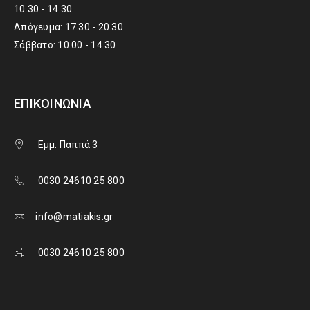
10.30 - 14.30
Απόγευμα: 17.30 - 20.30
Σάββατο: 10.00 - 14.30
ΕΠΙΚΟΙΝΩΝΊΑ
Εμμ. Παππά 3
0030 24610 25 800
info@matiakis.gr
0030 24610 25 800