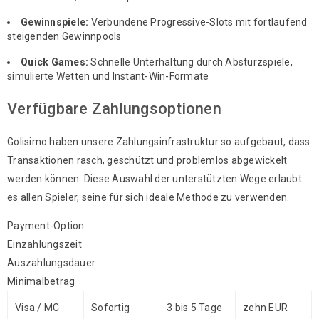
Gewinnspiele:
Verbundene Progressive-Slots mit fortlaufend
steigenden Gewinnpools
Quick Games:
Schnelle Unterhaltung durch Absturzspiele,
simulierte Wetten und Instant-Win-Formate
Verfügbare Zahlungsoptionen
Golisimo haben unsere Zahlungsinfrastruktur so aufgebaut, dass
Transaktionen rasch, geschützt und problemlos abgewickelt
werden können. Diese Auswahl der unterstützten Wege erlaubt
es allen Spieler, seine für sich ideale Methode zu verwenden.
Payment-Option
Einzahlungszeit
Auszahlungsdauer
Minimalbetrag
Visa / MC
Sofortig
3 bis 5 Tage
zehn EUR