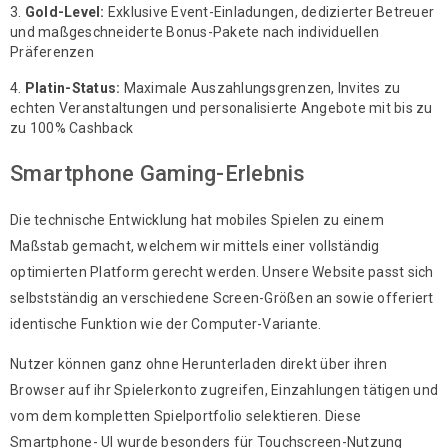
Gold-Level:
Exklusive Event-Einladungen, dedizierter Betreuer
und maßgeschneiderte Bonus-Pakete nach individuellen
Präferenzen
Platin-Status:
Maximale Auszahlungsgrenzen, Invites zu
echten Veranstaltungen und personalisierte Angebote mit bis zu
zu 100% Cashback
Smartphone Gaming-Erlebnis
Die technische Entwicklung hat mobiles Spielen zu einem
Maßstab gemacht, welchem wir mittels einer vollständig
optimierten Platform gerecht werden. Unsere Website passt sich
selbstständig an verschiedene Screen-Größen an sowie offeriert
identische Funktion wie der Computer-Variante.
Nutzer können ganz ohne Herunterladen direkt über ihren
Browser auf ihr Spielerkonto zugreifen, Einzahlungen tätigen und
vom dem kompletten Spielportfolio selektieren. Diese
Smartphone- UI wurde besonders für Touchscreen-Nutzung