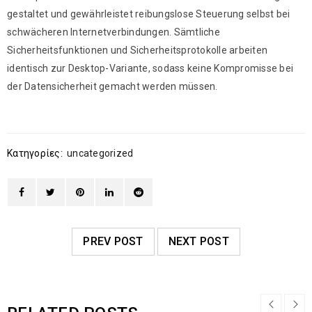
gestaltet und gewährleistet reibungslose Steuerung selbst bei
schwächeren Internetverbindungen. Sämtliche
Sicherheitsfunktionen und Sicherheitsprotokolle arbeiten
identisch zur Desktop-Variante, sodass keine Kompromisse bei
der Datensicherheit gemacht werden müssen.
Κατηγορίες:
uncategorized
PREV POST
NEXT POST