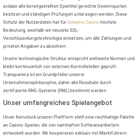
sodass alle bereitgestellten Spieltitel gerechte Gewinnquoten
besitzen und ständigen Prüfungen unterzogen werden. Diese
Schutz der Nutzerdaten hat für
Golisimo Casino
höchste
Bedeutung, weshalb wir neueste SSL-
Verschlüsselungstechnologie einsetzen, um alle Zahlungen und
privaten Angaben zu absichern.
Unsere technologische Struktur entspricht weltweite Normen und
bleibt kontinuierlich von externen Kontrollstellen geprüft.
Transparenz ist ein Grundpfeiler unserer
Unternehmensphilosophie, daher alle Resultate durch
zertifizierte RNG-Systeme (RNG) bestimmt werden.
Unser umfangreiches Spielangebot
Unser Kernstück unserer Plattform stellt eine reichhaltige Palette
an Casino-Spielen, die von namhaften Softwareanbietern
entwickelt wurden. Wir kooperieren exklusiv mit Marktführern