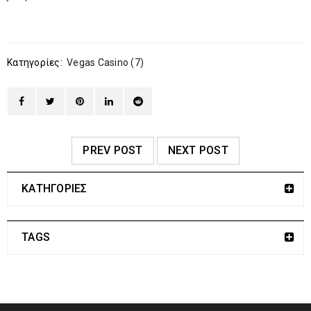
Κατηγορίες:
Vegas Casino (7)
PREV POST
NEXT POST
ΚΑΤΗΓΟΡΙΕΣ
TAGS