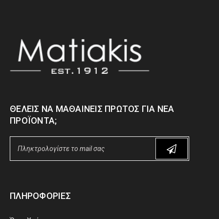
ΘΈΛΕΙΣ ΝΑ ΜΑΘΑΊΝΕΙΣ ΠΡΏΤΟΣ ΓΙΑ ΝΈΑ
ΠΡΟΪΌΝΤΑ;
ΠΛΗΡΟΦΟΡΊΕΣ