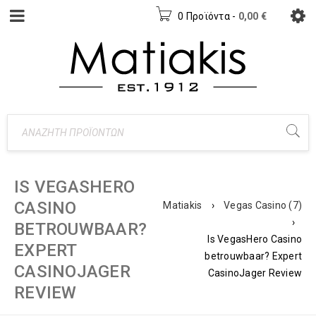
0 Προϊόντα
-
0,00
€
IS VEGASHERO
CASINO
Matiakis
›
Vegas Casino (7)
›
BETROUWBAAR?
Is VegasHero Casino
EXPERT
betrouwbaar? Expert
CASINOJAGER
CasinoJager Review
REVIEW