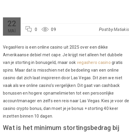
22
0
09
Post by
Matiakis
ΜΆΙ
VegasHero is een online casino uit 2025 over een dikke
Amerikaanse debiel met cape. Je krijgt niet alleen het dubbele
van je storting in bonusgeld, maar ook
vegashero casino
gratis
spins. Maar dat is misschien net de bedoeling van een online
casino dat zich laat inspireren door Las Vegas. Dit zien we niet
vaak als we online casino’s vergelijken. Dit gaat van cashback
bonussen en hogere opnamelimieten tot een persoonlijke
accountmanager en zelfs een reis naar Las Vegas. Kies je voor de
casino crypto bonus, dan moet je je bonus + storting 40 keer
inzetten binnen 10 dagen.
Wat is het minimum stortingsbedrag bij