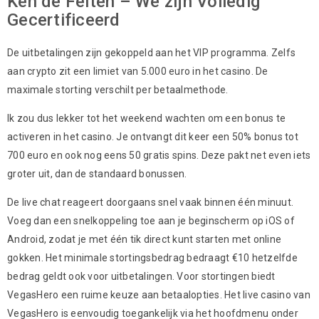
Ken de Feiten – We zijn Volledig
Gecertificeerd
De uitbetalingen zijn gekoppeld aan het VIP programma. Zelfs
aan crypto zit een limiet van 5.000 euro in het casino. De
maximale storting verschilt per betaalmethode.
Ik zou dus lekker tot het weekend wachten om een bonus te
activeren in het casino. Je ontvangt dit keer een 50% bonus tot
700 euro en ook nog eens 50 gratis spins. Deze pakt net even iets
groter uit, dan de standaard bonussen.
De live chat reageert doorgaans snel vaak binnen één minuut.
Voeg dan een snelkoppeling toe aan je beginscherm op iOS of
Android, zodat je met één tik direct kunt starten met online
gokken. Het minimale stortingsbedrag bedraagt €10 hetzelfde
bedrag geldt ook voor uitbetalingen. Voor stortingen biedt
VegasHero een ruime keuze aan betaalopties. Het live casino van
VegasHero is eenvoudig toegankelijk via het hoofdmenu onder