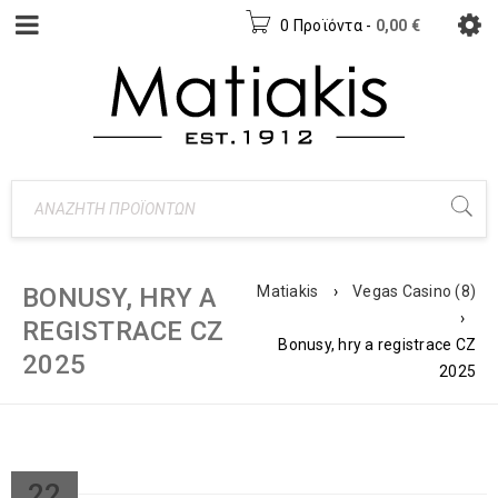
0 Προϊόντα
-
0,00
€
BONUSY, HRY A
Matiakis
›
Vegas Casino (8)
›
REGISTRACE CZ
Bonusy, hry a registrace CZ
2025
2025
22