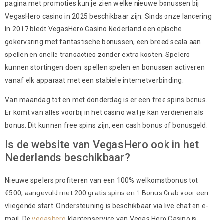
pagina met promoties kun je zien welke nieuwe bonussen bij
VegasHero casino in 2025 beschikbaar zijn. Sinds onze lancering
in 2017 biedt VegasHero Casino Nederland een epische
gokervaring met fantastische bonussen, een breed scala aan
spellen en snelle transacties zonder extra kosten. Spelers
kunnen stortingen doen, spellen spelen en bonussen activeren
vanaf elk apparaat met een stabiele internetverbinding.
Van maandag tot en met donderdag is er een free spins bonus.
Er komt van alles voorbij in het casino wat je kan verdienen als
bonus. Dit kunnen free spins zijn, een cash bonus of bonusgeld.
Is de website van VegasHero ook in het
Nederlands beschikbaar?
Nieuwe spelers profiteren van een 100% welkomstbonus tot
€500, aangevuld met 200 gratis spins en 1 Bonus Crab voor een
vliegende start. Ondersteuning is beschikbaar via live chat en e-
mail. De
vegashero
klantenservice van Vegas Hero Casino is