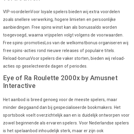
VIP-voordelenVoor loyale spelers bieden wij extra voordelen
zoals snellere verwerking, hogere limieten en persoonlijke
aanbiedingen. Free spins winst kan als bonussaldo worden
toegevoegd, waarna vrijspelen volgt volgens de voorwaarden.
Free spins-promotiesLos van de welkomstbonus organiseren wij
free spins-acties rond nieuwe releases of populaire titels.
Reload-bonusVoor spelers die vaker storten, bieden wij reload-
acties op geselecteerde dagen of periodes.
Eye of Ra Roulette 2000x by Amusnet
Interactive
Het aanbod is breed genoeg voor de meeste spelers, maar
minder diepgaand dan bij gespecialiseerde bookmakers. Het
sportsbook voelt overzichtelijk aan en is duidelijk ontworpen voor
zowel beginnende als ervaren spelers. Voor Nederlandse spelers
is het spelaanbod inhoudelijk sterk, maar er zijn ook