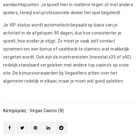
aandachtspunten. Je speelt hier in realtime tegen of met andere
spelers, terwijl een professionele dealer het spel begeleidt.
Je VIP-status wordt automatisch bepaald op basis van je
activiteit in de afgelopen 90 dagen, dus hoe consistenter je
speelt, hoe sneller je stijgt. Zo moet je vaak zelf contact
opnemen om een bonus of cashback te claimen, wat makkelijk
vergeten wordt. Ook zijn de inzetvereisten (meestal x35 of x40)
redelijk standaard vergeleken met andere top casino’s op onze
site. De bonusvoorwaarden bij VegasHero zitten over het
algemeen redelijk in elkaar, maar je moet wél goed opletten.
Κατηγορίες:
Vegas Casino (8)