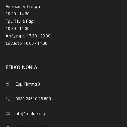
Δευτέρα & Τετάρτη:
10.30 - 14.30
Τρι. Πέμ. & Παρ.:
10.30 - 14.30
Απόγευμα: 17.30 - 20.30
Σάββατο: 10.00 - 14.30
ΕΠΙΚΟΙΝΩΝΊΑ
Εμμ. Παππά 3
0030 24610 25 800
info@matiakis.gr