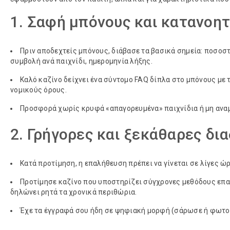
1. Σαφή μπόνους και κατανοητ
Πριν αποδεχτείς μπόνους, διάβασε τα βασικά σημεία: ποσοστ
συμβολή ανά παιχνίδι, ημερομηνία λήξης.
Καλό καζίνο δείχνει ένα σύντομο FAQ δίπλα στο μπόνους με 
νομικούς όρους.
Προσφορά χωρίς κρυφά «απαγορευμένα» παιχνίδια ή μη αναμεν
2. Γρήγορες και ξεκάθαρες δι
Κατά προτίμηση, η επαλήθευση πρέπει να γίνεται σε λίγες ώ
Προτίμησε καζίνο που υποστηρίζει σύγχρονες μεθόδους επα
δηλώνει ρητά τα χρονικά περιθώρια.
Έχε τα έγγραφά σου ήδη σε ψηφιακή μορφή (σάρωσε ή φωτο