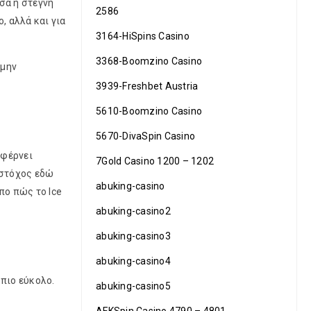
σσα ή στεγνή
2586
, αλλά και για
3164-HiSpins Casino
3368-Boomzino Casino
 μην
3939-Freshbet Austria
5610-Boomzino Casino
5670-DivaSpin Casino
 φέρνει
7Gold Casino 1200 – 1202
 στόχος εδώ
abuking-casino
πο πώς το Ice
abuking-casino2
abuking-casino3
abuking-casino4
 πιο εύκολο.
abuking-casino5