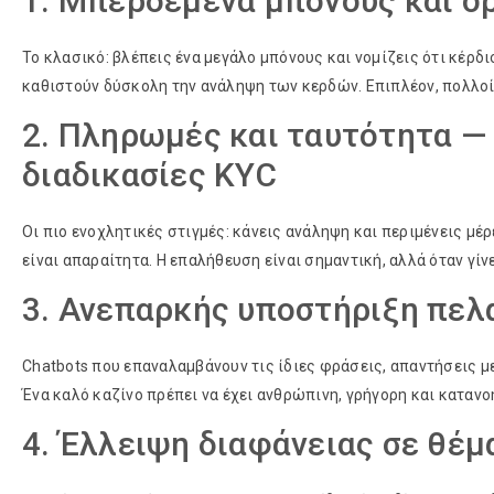
1. Μπερδεμένα μπόνους και ό
Το κλασικό: βλέπεις ένα μεγάλο μπόνους και νομίζεις ότι κέρδ
καθιστούν δύσκολη την ανάληψη των κερδών. Επιπλέον, πολλοί δ
2. Πληρωμές και ταυτότητα —
διαδικασίες KYC
Οι πιο ενοχλητικές στιγμές: κάνεις ανάληψη και περιμένεις μέ
είναι απαραίτητα. Η επαλήθευση είναι σημαντική, αλλά όταν γί
3. Ανεπαρκής υποστήριξη πε
Chatbots που επαναλαμβάνουν τις ίδιες φράσεις, απαντήσεις μ
Ένα καλό καζίνο πρέπει να έχει ανθρώπινη, γρήγορη και κατανο
4. Έλλειψη διαφάνειας σε θέμ