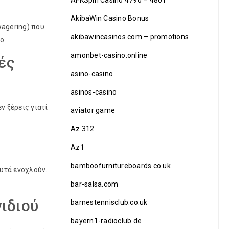
AFKSpin Casino 4790 – 4801
AkibaWin Casino Bonus
wagering) που
akibawincasinos.com – promotions
ο.
amonbet-casino.online
ές
asino-casino
asinos-casino
ν ξέρεις γιατί
aviator game
Az 312
Az1
bamboofurnitureboards.co.uk
υτά ενοχλούν.
bar-salsa.com
νιδιού
barnestennisclub.co.uk
bayern1-radioclub.de