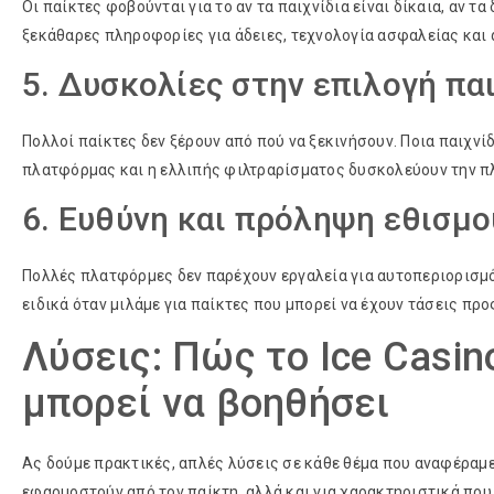
Οι παίκτες φοβούνται για το αν τα παιχνίδια είναι δίκαια, αν τ
ξεκάθαρες πληροφορίες για άδειες, τεχνολογία ασφαλείας και 
5. Δυσκολίες στην επιλογή πα
Πολλοί παίκτες δεν ξέρουν από πού να ξεκινήσουν. Ποια παιχνί
πλατφόρμας και η ελλιπής φιλτραρίσματος δυσκολεύουν την π
6. Ευθύνη και πρόληψη εθισμο
Πολλές πλατφόρμες δεν παρέχουν εργαλεία για αυτοπεριορισμό
ειδικά όταν μιλάμε για παίκτες που μπορεί να έχουν τάσεις προ
Λύσεις: Πώς το Ice Casin
μπορεί να βοηθήσει
Ας δούμε πρακτικές, απλές λύσεις σε κάθε θέμα που αναφέραμε
εφαρμοστούν από τον παίκτη, αλλά και για χαρακτηριστικά που 