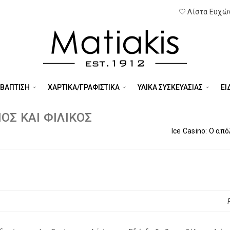
Λίστα Ευχών
 ΒΑΠΤΙΣΗ
ΧΑΡΤΙΚΑ/ΓΡΑΦΙΣΤΙΚΑ
ΥΛΙΚΑ ΣΥΣΚΕΥΑΣΙΑΣ
ΕΊ
ΟΣ ΚΑΙ ΦΙΛΙΚΌΣ
Ice Casino: Ο απ