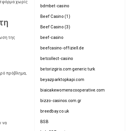
λατφόρμα χωρίς
bdmbet-casino
Beef Casino (1)
τη
Beef Casino (3)
νωση της
beef-casino
beefcasino-offiziell.de
betcollect-casino
betorizgiris.com generic turk
αρό πρόβλημα,
beyazparktopkapi.com
biaicakewomenscooperative.com
bizzo-casinos.com.gr
breedbay.co.uk
BSB
ν να