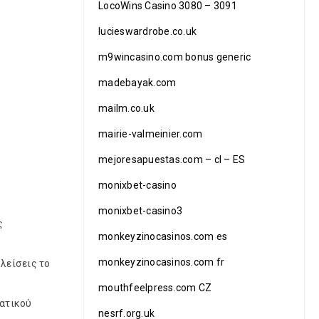
LocoWins Casino 3080 – 3091
lucieswardrobe.co.uk
m9wincasino.com bonus generic
madebayak.com
mailm.co.uk
mairie-valmeinier.com
mejoresapuestas.com – cl – ES
monixbet-casino
monixbet-casino3
ς
monkeyzinocasinos.com es
monkeyzinocasinos.com fr
λείσεις το
mouthfeelpress.com CZ
ματικού
nesrf.org.uk