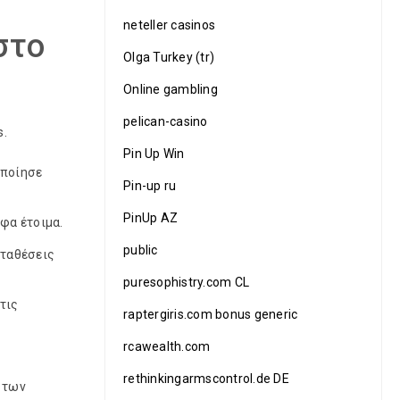
neteller casinos
στο
Olga Turkey (tr)
Online gambling
pelican-casino
s.
Pin Up Win
οποίησε
Pin-up ru
PinUp AZ
φα έτοιμα.
public
αταθέσεις
puresophistry.com CL
τις
raptergiris.com bonus generic
rcawealth.com
rethinkingarmscontrol.de DE
α των