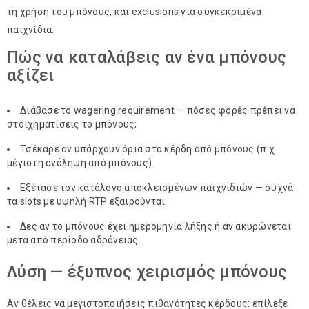
τη χρήση του μπόνους, και exclusions για συγκεκριμένα
παιχνίδια.
Πώς να καταλάβεις αν ένα μπόνους
αξίζει
Διάβασε το wagering requirement — πόσες φορές πρέπει να
στοιχηματίσεις το μπόνους;
Τσέκαρε αν υπάρχουν όρια στα κέρδη από μπόνους (π.χ.
μέγιστη ανάληψη από μπόνους).
Εξέτασε τον κατάλογο αποκλεισμένων παιχνιδιών — συχνά
τα slots με υψηλή RTP εξαιρούνται.
Δες αν το μπόνους έχει ημερομηνία λήξης ή αν ακυρώνεται
μετά από περίοδο αδράνειας.
Λύση — έξυπνος χειρισμός μπόνους
Αν θέλεις να μεγιστοποιήσεις πιθανότητες κέρδους: επίλεξε