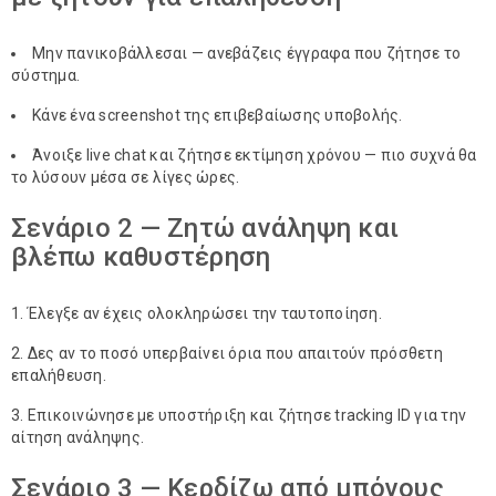
Μην πανικοβάλλεσαι — ανεβάζεις έγγραφα που ζήτησε το
σύστημα.
Κάνε ένα screenshot της επιβεβαίωσης υποβολής.
Άνοιξε live chat και ζήτησε εκτίμηση χρόνου — πιο συχνά θα
το λύσουν μέσα σε λίγες ώρες.
Σενάριο 2 — Ζητώ ανάληψη και
βλέπω καθυστέρηση
Έλεγξε αν έχεις ολοκληρώσει την ταυτοποίηση.
Δες αν το ποσό υπερβαίνει όρια που απαιτούν πρόσθετη
επαλήθευση.
Επικοινώνησε με υποστήριξη και ζήτησε tracking ID για την
αίτηση ανάληψης.
Σενάριο 3 — Κερδίζω από μπόνους