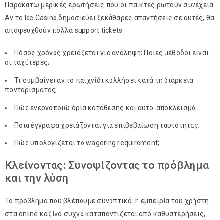
Παρακάτω μερικές ερωτήσεις που οι παίκτες ρωτούν συνέχεια.
Αν το Ice Casino δημοσιεύει ξεκάθαρες απαντήσεις σε αυτές, θα
αποφευχθούν πολλά support tickets:
Πόσος χρόνος χρειάζεται για ανάληψη; Ποιες μέθοδοι είναι
οι ταχύτερες;
Τι συμβαίνει αν το παιχνίδι κολλήσει κατά τη διάρκεια
πονταρίσματος;
Πώς ενεργοποιώ όρια κατάθεσης και αυτο-αποκλεισμό;
Ποια έγγραφα χρειάζονται για επιβεβαίωση ταυτότητας;
Πώς υπολογίζεται το wagering requirement;
Κλείνοντας: Συνοψίζοντας το πρόβλημα
και την λύση
Το πρόβλημα που βλέπουμε συνοπτικά: η εμπειρία του χρήστη
στα online καζίνο συχνά καταποντίζεται από καθυστερήσεις,