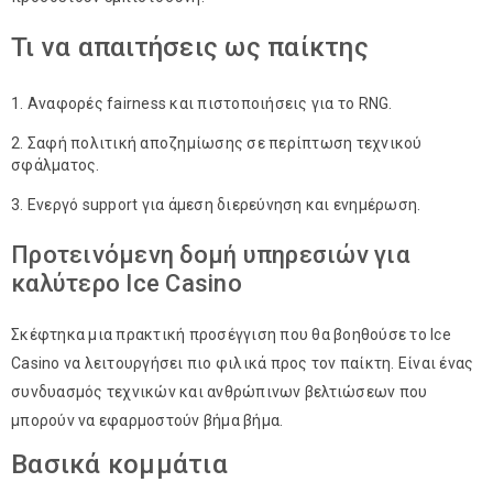
Τι να απαιτήσεις ως παίκτης
Αναφορές fairness και πιστοποιήσεις για το RNG.
Σαφή πολιτική αποζημίωσης σε περίπτωση τεχνικού
σφάλματος.
Ενεργό support για άμεση διερεύνηση και ενημέρωση.
Προτεινόμενη δομή υπηρεσιών για
καλύτερο Ice Casino
Σκέφτηκα μια πρακτική προσέγγιση που θα βοηθούσε το Ice
Casino να λειτουργήσει πιο φιλικά προς τον παίκτη. Είναι ένας
συνδυασμός τεχνικών και ανθρώπινων βελτιώσεων που
μπορούν να εφαρμοστούν βήμα βήμα.
Βασικά κομμάτια