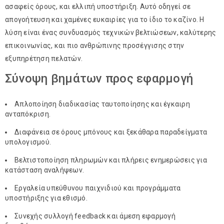
ασαφείς όρους, και ελλιπή υποστήριξη. Αυτό οδηγεί σε
απογοήτευση και χαμένες ευκαιρίες για το ίδιο το καζίνο. Η
λύση είναι ένας συνδυασμός τεχνικών βελτιώσεων, καλύτερης
επικοινωνίας, και πιο ανθρώπινης προσέγγισης στην
εξυπηρέτηση πελατών.
Σύνοψη βημάτων προς εφαρμογή
Απλοποίηση διαδικασίας ταυτοποίησης και έγκαιρη
ανταπόκριση.
Διαφάνεια σε όρους μπόνους και ξεκάθαρα παραδείγματα
υπολογισμού.
Βελτιστοποίηση πληρωμών και πλήρεις ενημερώσεις για
κατάσταση αναλήψεων.
Εργαλεία υπεύθυνου παιχνιδιού και προγράμματα
υποστήριξης για εθισμό.
Συνεχής συλλογή feedback και άμεση εφαρμογή