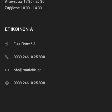
Απόγευμα: 17.30 - 20.30
Σάββατο: 10.00 - 14.30
ΕΠΙΚΟΙΝΩΝΊΑ
Εμμ. Παππά 3
0030 24610 25 800
info@matiakis.gr
0030 24610 25 800