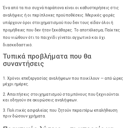
Ένα από τα πιο συχνά παράπονα είναι οι καθυστερήσεις στις
αναλήψεις ή οι περίπλοκες προϋποθέσεις. Μερικές φορές
υπάρχουν όροι στοιχηματισμού που δεν τους είδαν όλοι ή
προμήθειες που δεν ήταν ξεκάθαρες. Το αποτέλεσμα; Παίκτες
που νιώθουν ότι το παιχνίδι γίνεται αγχωτικό και όχι
διασκεδαστικό.
Τυπικά προβλήματα που θα
συναντήσεις
Χρόνοι επεξεργασίας αναλήψεων που ποικίλουν — από ώρες
μέχρι ημέρες.
Απαιτήσεις στοιχηματισμού στα μπόνους που ξεχνιούνται
και οδηγούν σε ακυρώσεις αναλήψεων.
Πολιτικές ασφαλείας που ζητούν περαιτέρω επαλήθευση
πριν δώσουν χρήματα.