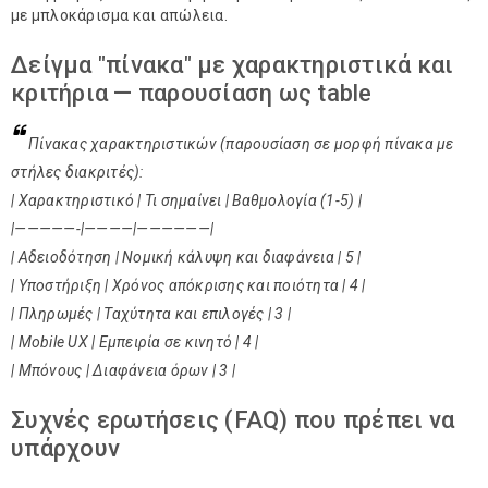
με μπλοκάρισμα και απώλεια.
Δείγμα "πίνακα" με χαρακτηριστικά και
κριτήρια — παρουσίαση ως table
Πίνακας χαρακτηριστικών (παρουσίαση σε μορφή πίνακα με
στήλες διακριτές):
| Χαρακτηριστικό | Τι σημαίνει | Βαθμολογία (1-5) |
|—————-|————|——————|
| Αδειοδότηση | Νομική κάλυψη και διαφάνεια | 5 |
| Υποστήριξη | Χρόνος απόκρισης και ποιότητα | 4 |
| Πληρωμές | Ταχύτητα και επιλογές | 3 |
| Mobile UX | Εμπειρία σε κινητό | 4 |
| Μπόνους | Διαφάνεια όρων | 3 |
Συχνές ερωτήσεις (FAQ) που πρέπει να
υπάρχουν