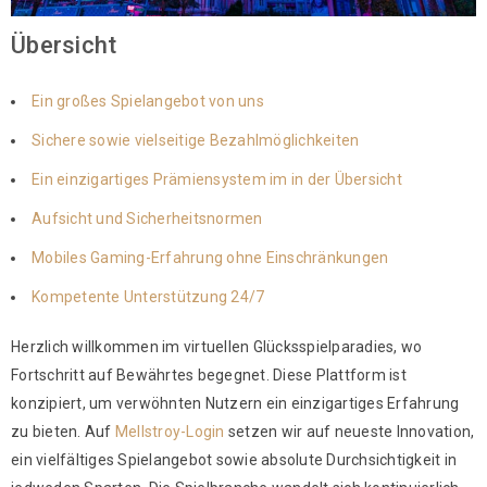
Übersicht
Ein großes Spielangebot von uns
Sichere sowie vielseitige Bezahlmöglichkeiten
Ein einzigartiges Prämiensystem im in der Übersicht
Aufsicht und Sicherheitsnormen
Mobiles Gaming-Erfahrung ohne Einschränkungen
Kompetente Unterstützung 24/7
Herzlich willkommen im virtuellen Glücksspielparadies, wo
Fortschritt auf Bewährtes begegnet. Diese Plattform ist
konzipiert, um verwöhnten Nutzern ein einzigartiges Erfahrung
zu bieten. Auf
Mellstroy-Login
setzen wir auf neueste Innovation,
ein vielfältiges Spielangebot sowie absolute Durchsichtigkeit in