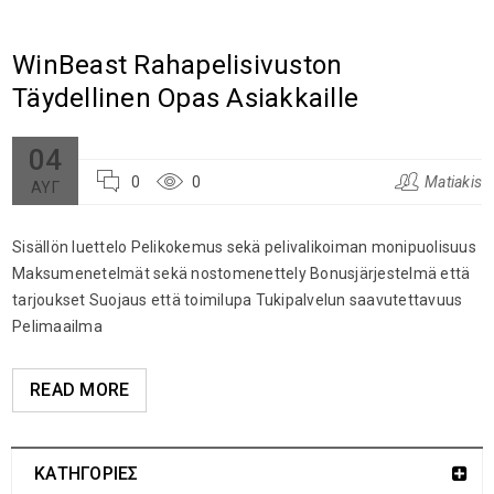
WinBeast Rahapelisivuston
Täydellinen Opas Asiakkaille
04
0
0
Matiakis
ΑΥΓ
Sisällön luettelo Pelikokemus sekä pelivalikoiman monipuolisuus
Maksumenetelmät sekä nostomenettely Bonusjärjestelmä että
tarjoukset Suojaus että toimilupa Tukipalvelun saavutettavuus
Pelimaailma
READ MORE
ΚΑΤΗΓΟΡΙΕΣ