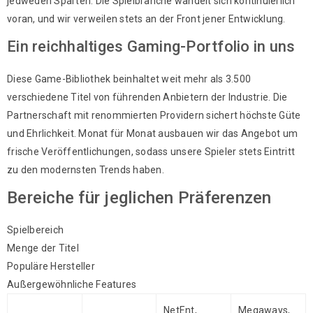
jedweden Sparten. Die Spielbranche wandelt sich kontinuierlich
voran, und wir verweilen stets an der Front jener Entwicklung.
Ein reichhaltiges Gaming-Portfolio in uns
Diese Game-Bibliothek beinhaltet weit mehr als 3.500
verschiedene Titel von führenden Anbietern der Industrie. Die
Partnerschaft mit renommierten Providern sichert höchste Güte
und Ehrlichkeit. Monat für Monat ausbauen wir das Angebot um
frische Veröffentlichungen, sodass unsere Spieler stets Eintritt
zu den modernsten Trends haben.
Bereiche für jeglichen Präferenzen
Spielbereich
Menge der Titel
Populäre Hersteller
Außergewöhnliche Features
NetEnt,
Megaways,