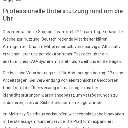
Professionelle Unterstützung rund um die
Uhr
Das internationale Support-Team steht 24 h am Tag, 7x Days die
Woche zur Nutzung. Deutsch redende Mitarbeiter klären
Anfragen per Chat im Mittel innerhalb von neunzig s. Alternativ
erreichen User uns per elektronischer Post oder über ein
ausführliches FAQ-System mit mehr als zweihundert Beiträgen.
Die typische Verarbeitungszeit für Abhebungen beträgt 12x h an
Arbeitstagen. Bei Verwendung von elektronischen Geldbörsen
findet statt die Überweisung oftmals sogar rascher.
Identitätsprüfungen waren angepasst, um Verzögerungen zu
reduzieren, frei von Sicherheitsnormen zu gefährden.
Im Mellstroy Spielhaus verknüpfen wir technologische Innovation
mit erstklassigem Kundenservice. Die Plattform expandiert