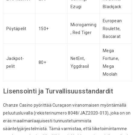
Ezugi
Blackjack
European
Microgaming
Pöytäpelit
150+
Roulette,
, Red Tiger
Baccarat
Mega
Jackpot-
NetEnt,
Fortune,
80+
pelit
Yggdrasil
Mega
Moolah
Lisensointi ja Turvallisuusstandardit
Chanze Casino pyörittää Curaçaon viranomaisen myöntämällä
peluutusluvalla (rekisterinumero 8048/JAZ2020-013), joka on on
eräs maailmanlaajuisesti tunnustetuimmista
sääntelyjärjestelmistä. Tämä varmistaa, että liiketoimintamme