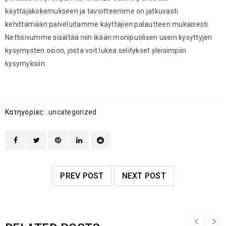
käyttäjäkokemukseen ja tavoitteemme on jatkuvasti
kehittämään palveluitamme käyttäjien palautteen mukaisesti.
Nettisivumme sisältää niin ikään monipuolisen usein kysyttyjen
kysymysten osion, josta voit lukea selitykset yleisimpiin
kysymyksiin.
Κατηγορίες:
uncategorized
PREV POST
NEXT POST