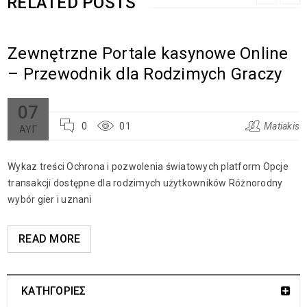
RELATED POSTS
Zewnętrzne Portale kasynowe Online
– Przewodnik dla Rodzimych Graczy
07
0
01
Matiakis
ΑΥΓ
Wykaz treści Ochrona i pozwolenia światowych platform Opcje
transakcji dostępne dla rodzimych użytkowników Różnorodny
wybór gier i uznani
READ MORE
ΚΑΤΗΓΟΡΙΕΣ