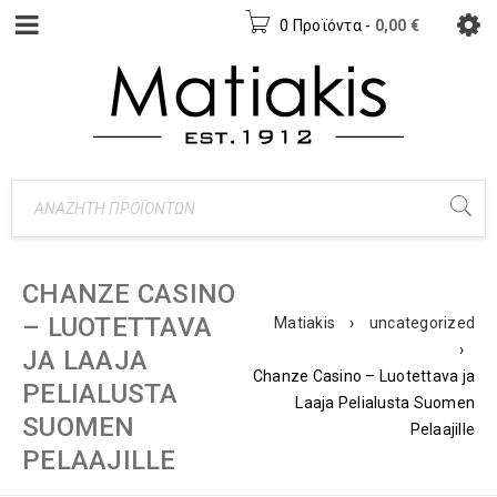
0 Προϊόντα
-
0,00
€
CHANZE CASINO
– LUOTETTAVA
Matiakis
›
uncategorized
›
JA LAAJA
Chanze Casino – Luotettava ja
PELIALUSTA
Laaja Pelialusta Suomen
SUOMEN
Pelaajille
PELAAJILLE