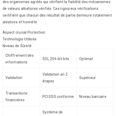
des organismes agréés qui vérifient la fiabilité des mécanismes
de valeurs aléatoires vérifiés. Ces rigoureux vérifications
certifient que chacun des résultat de partie demeure totalement
aléatoire et honnête.
Aspect crucial Protection
Technologie Utilisée
Niveau de Sûreté
Chiffrement des
SSL 256-bit bits
Optimal
informations
Validation en 2
Validation
Supérieur
étapes
Transactions
PCI DSS conforme
Niveau bancaire
financières
Système de