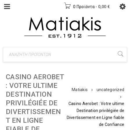
0 Προϊόντα
-
0,00
€
CASINO AEROBET
: VOTRE ULTIME
Matiakis
›
uncategorized
DESTINATION
›
PRIVILÉGIÉE DE
Casino Aerobet : Votre ultime
DIVERTISSEMEN
Destination privilégiée de
Divertissement en Ligne fiable
T EN LIGNE
de Confiance
FIABLE DE