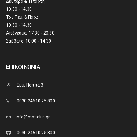
Δευτέρα & Τετάρτη:
10.30 - 14.30
Τρι. Πέμ. & Παρ.:
10.30 - 14.30
Απόγευμα: 17.30 - 20.30
Σάββατο: 10.00 - 14.30
ΕΠΙΚΟΙΝΩΝΊΑ
Εμμ. Παππά 3
0030 24610 25 800
info@matiakis.gr
0030 24610 25 800