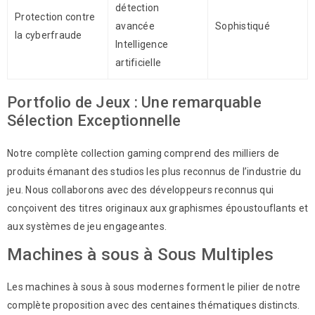
détection
Protection contre
avancée
Sophistiqué
la cyberfraude
Intelligence
artificielle
Portfolio de Jeux : Une remarquable
Sélection Exceptionnelle
Notre complète collection gaming comprend des milliers de
produits émanant des studios les plus reconnus de l’industrie du
jeu. Nous collaborons avec des développeurs reconnus qui
conçoivent des titres originaux aux graphismes époustouflants et
aux systèmes de jeu engageantes.
Machines à sous à Sous Multiples
Les machines à sous à sous modernes forment le pilier de notre
complète proposition avec des centaines thématiques distincts.