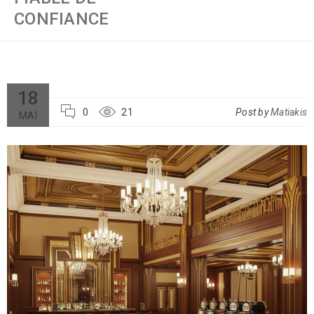
CONFIANCE
18
0
21
Post by
Matiakis
ΜΆΙ