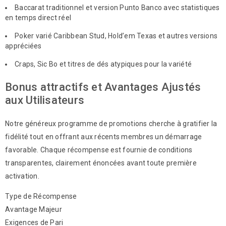
Baccarat traditionnel et version Punto Banco avec statistiques
en temps direct réel
Poker varié Caribbean Stud, Hold’em Texas et autres versions
appréciées
Craps, Sic Bo et titres de dés atypiques pour la variété
Bonus attractifs et Avantages Ajustés
aux Utilisateurs
Notre généreux programme de promotions cherche à gratifier la
fidélité tout en offrant aux récents membres un démarrage
favorable. Chaque récompense est fournie de conditions
transparentes, clairement énoncées avant toute première
activation.
Type de Récompense
Avantage Majeur
Exigences de Pari