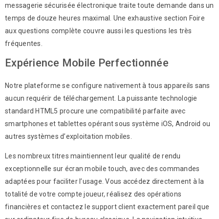
messagerie sécurisée électronique traite toute demande dans un
temps de douze heures maximal. Une exhaustive section Foire
aux questions complète couvre aussi les questions les très
fréquentes.
Expérience Mobile Perfectionnée
Notre plateforme se configure nativement à tous appareils sans
aucun requérir de téléchargement. La puissante technologie
standard HTML5 procure une compatibilité parfaite avec
smartphones et tablettes opérant sous système iOS, Android ou
autres systèmes d’exploitation mobiles.
Les nombreux titres maintiennent leur qualité de rendu
exceptionnelle sur écran mobile touch, avec des commandes
adaptées pour faciliter l’usage. Vous accédez directement à la
totalité de votre compte joueur, réalisez des opérations
financières et contactez le support client exactement pareil que