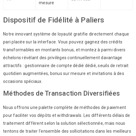
mesure
Dispositif de Fidélité à Paliers
Notre innovant système de loyauté gratifie directement chaque
pari placée sur la interface. Vous pouvez gagnez des crédits
transformables en montants bonus, et montez à parmi divers
échelons révélant des privilèges continuellement davantage
attractifs : gestionnaire de compte dédié dédié, seuils de retrait
quotidien augmentées, bonus sur mesure et invitations à des
occasions spéciaux.
Méthodes de Transaction Diversifiées
Nous offrons une palette complète de méthodes de paiement
pour faciliter vos dépôts et withdrawals. Les différents délais de
traitement diffèrent selon la solution sélectionnée, mais nous
tentons de traiter l’ensemble des sollicitations dans les meilleurs