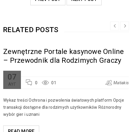
RELATED POSTS
Zewnętrzne Portale kasynowe Online
– Przewodnik dla Rodzimych Graczy
07
0
01
Matiakis
ΑΥΓ
Wykaz treści Ochrona i pozwolenia światowych platform Opcje
transakcji dostępne dla rodzimych użytkowników Różnorodny
wybór gier i uznani
READ MORE