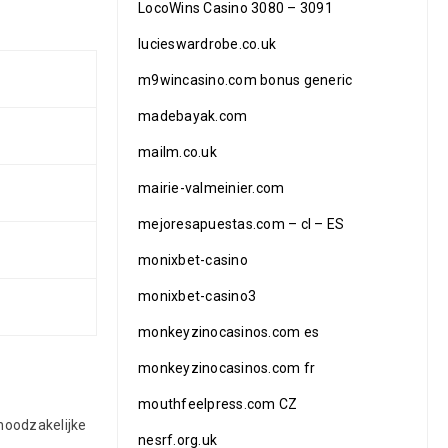
LocoWins Casino 3080 – 3091
lucieswardrobe.co.uk
m9wincasino.com bonus generic
madebayak.com
mailm.co.uk
mairie-valmeinier.com
mejoresapuestas.com – cl – ES
monixbet-casino
monixbet-casino3
monkeyzinocasinos.com es
monkeyzinocasinos.com fr
mouthfeelpress.com CZ
noodzakelijke
nesrf.org.uk