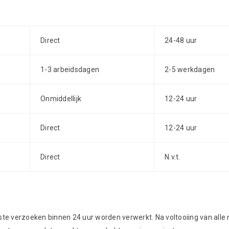
Direct
24-48 uur
1-3 arbeidsdagen
2-5 werkdagen
Onmiddellijk
12-24 uur
Direct
12-24 uur
Direct
N.v.t.
e verzoeken binnen 24 uur worden verwerkt. Na voltooiing van alle 