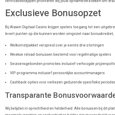
verificatiestappen prioriteren wij jouw opnameverzoeken om eraa
Exclusieve Bonusopzet
Bij Alawin Digitaal Casino krijgen spelers toegang tot een uitgebrei
levert punten op die kunnen worden omgezet naar bonuskrediet, g
Welkomstpakket verspreid over je eerste drie stortingen
Weekse reload-bonussen bestemd voor regelmatige spelers
Seizoensgebonden promoties inclusief verhoogde prijzenpott
VIP-programma inclusief persoonlijke accountmanagers
Cashback-opties voor verliezen gedurende specifieke periode
Transparante Bonusvoorwaard
Wij belijden in oprechtheid en helderheid. Alle bonussen bij dit 