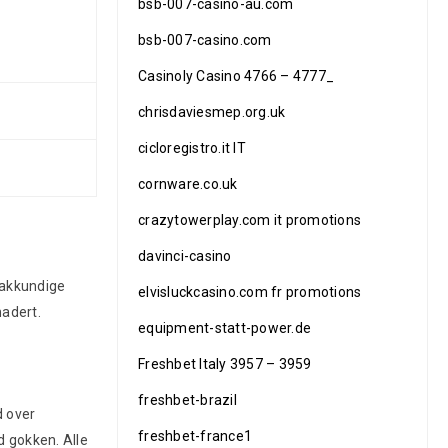
bsb-007-casino-au.com
bsb-007-casino.com
Casinoly Casino 4766 – 4777_
chrisdaviesmep.org.uk
cicloregistro.it IT
cornware.co.uk
crazytowerplay.com it promotions
davinci-casino
vakkundige
elvisluckcasino.com fr promotions
adert.
equipment-statt-power.de
Freshbet Italy 3957 – 3959
freshbet-brazil
d over
freshbet-france1
d gokken. Alle