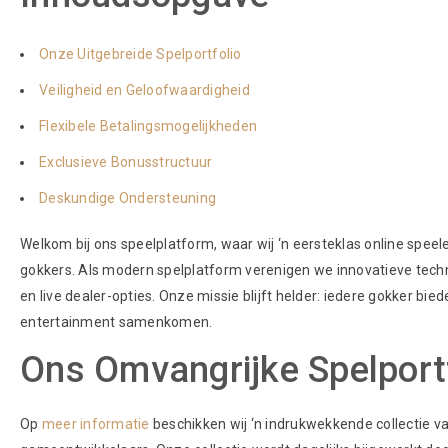
Onze Uitgebreide Spelportfolio
Veiligheid en Geloofwaardigheid
Flexibele Betalingsmogelijkheden
Exclusieve Bonusstructuur
Deskundige Ondersteuning
Welkom bij ons speelplatform, waar wij ‘n eersteklas online spee
gokkers. Als modern spelplatform verenigen we innovatieve techn
en live dealer-opties. Onze missie blijft helder: iedere gokker bi
entertainment samenkomen.
Ons Omvangrijke Spelport
Op
meer informatie
beschikken wij ‘n indrukwekkende collectie 