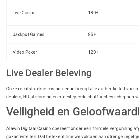
Live Casino
180+
Jackpot Games
85+
Video Poker
120+
Live Dealer Beleving
Onze rechtstreekse casino-sectie brengt alle authenticiteit van 
dealers, HD-streaming en meeslepende chatfuncties scheppen we
Veiligheid en Geloofwaard
Alawin Digitaal Casino opereert onder een formele vergunning a
gokactiviteiten. Dat betekent hoe we voldoen aan strenge regelgev