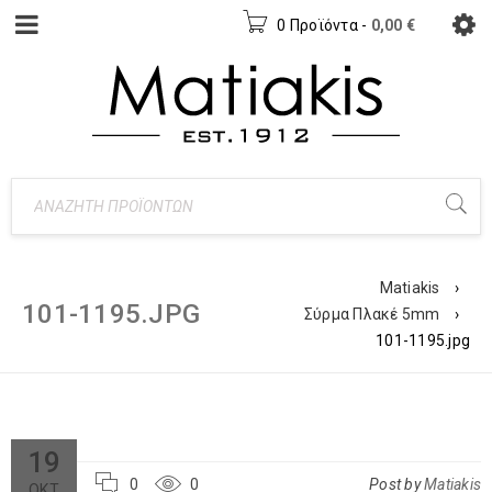
0 Προϊόντα
-
0,00
€
Matiakis
›
101-1195.JPG
Σύρμα Πλακέ 5mm
›
101-1195.jpg
19
0
0
Post by
Matiakis
ΟΚΤ