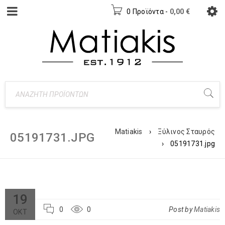
0 Προϊόντα
-
0,00
€
Matiakis
›
Ξύλινος Σταυρός
05191731.JPG
›
05191731.jpg
19
0
0
Post by
Matiakis
ΟΚΤ