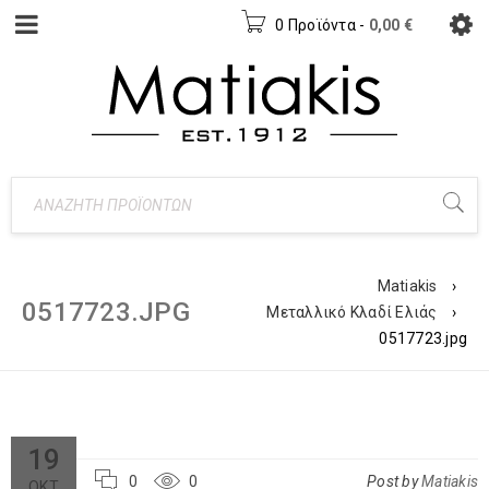
0 Προϊόντα
-
0,00
€
Matiakis
›
0517723.JPG
Μεταλλικό Κλαδί Ελιάς
›
0517723.jpg
19
0
0
Post by
Matiakis
ΟΚΤ