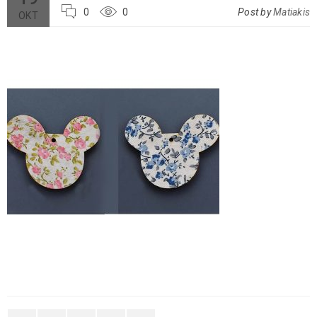
0
0
Post by
Matiakis
ΟΚΤ