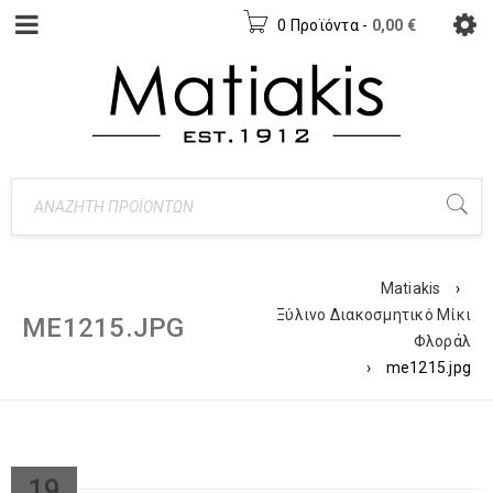
0 Προϊόντα
-
0,00
€
Matiakis
›
Ξύλινο Διακοσμητικό Μίκι
ME1215.JPG
Φλοράλ
›
me1215.jpg
19