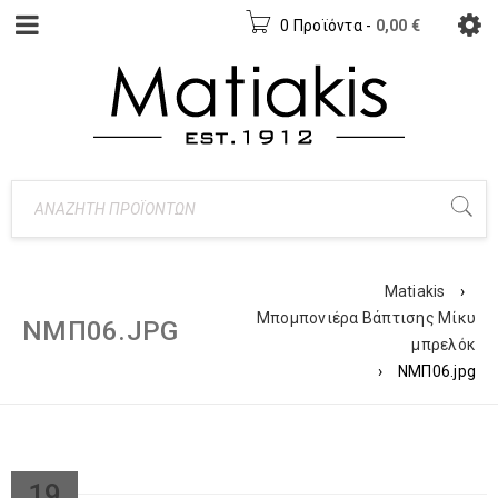
0 Προϊόντα
-
0,00
€
Matiakis
›
Μπομπονιέρα Βάπτισης Μίκυ
NΜΠ06.JPG
μπρελόκ
›
NΜΠ06.jpg
19