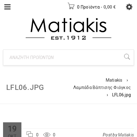
0 Προϊόντα
-
0,00
€
Matiakis
›
LFL06.JPG
Λαμπάδα Βάπτισης Φιόγκος
›
LFL06.jpg
19
0
0
Post by
Matiakis
ΟΚΤ