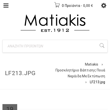
0 Προϊόντα
-
0,00
€
Matiakis
›
Προσκλητήριο Βάπτισης Πουά
LF213.JPG
Νεράιδα Με Εκτύπωση
›
LF213.jpg
19