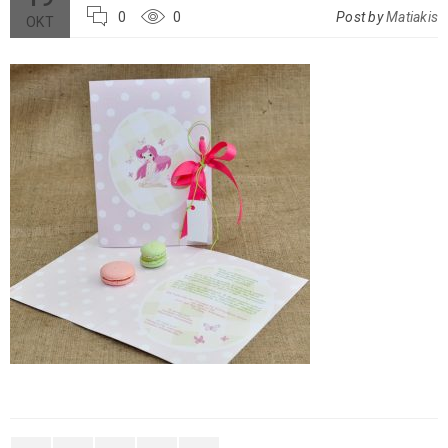
0
0
Post by
Matiakis
ΟΚΤ