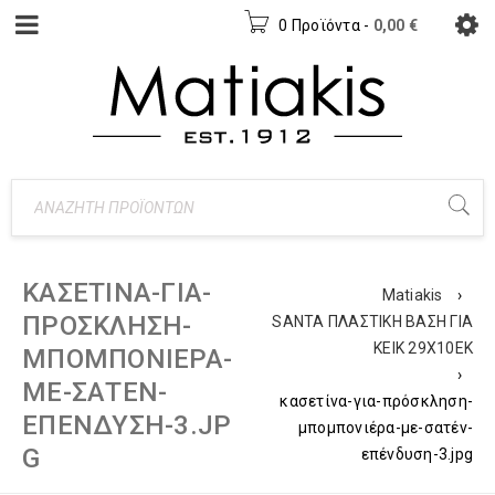
0 Προϊόντα
-
0,00
€
ΚΑΣΕΤΊΝΑ-ΓΙΑ-
Matiakis
›
ΠΡΌΣΚΛΗΣΗ-
SANTA ΠΛΑΣΤΙΚΗ ΒΑΣΗ ΓΙΑ
ΚΕΙΚ 29Χ10ΕΚ
ΜΠΟΜΠΟΝΙΈΡΑ-
›
ΜΕ-ΣΑΤΈΝ-
κασετίνα-για-πρόσκληση-
ΕΠΈΝΔΥΣΗ-3.JP
μπομπονιέρα-με-σατέν-
G
επένδυση-3.jpg