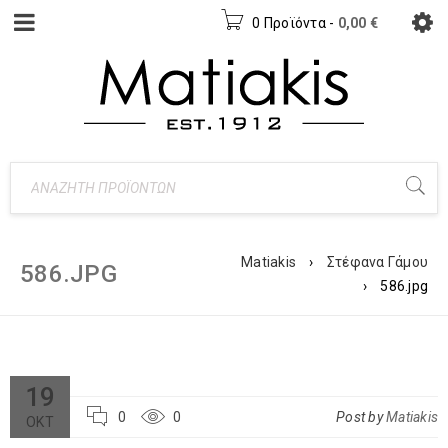
0 Προϊόντα
-
0,00
€
Matiakis
›
Στέφανα Γάμου
586.JPG
›
586.jpg
19
0
0
Post by
Matiakis
ΟΚΤ