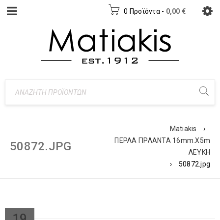
0 Προϊόντα
-
0,00
€
Matiakis
›
ΠΕΡΛΑ ΓΙΡΛΑΝΤΑ 16mm.X5m
50872.JPG
ΛΕΥΚΗ
›
50872.jpg
19