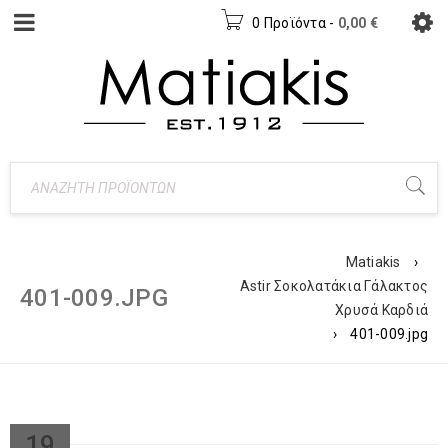
0 Προϊόντα
-
0,00
€
Matiakis
›
Astir Σοκολατάκια Γάλακτος
401-009.JPG
Χρυσά Καρδιά
›
401-009.jpg
19