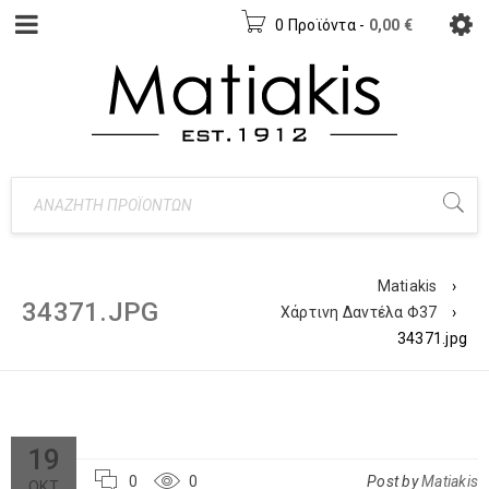
0 Προϊόντα
-
0,00
€
Matiakis
›
34371.JPG
Χάρτινη Δαντέλα Φ37
›
34371.jpg
19
0
0
Post by
Matiakis
ΟΚΤ